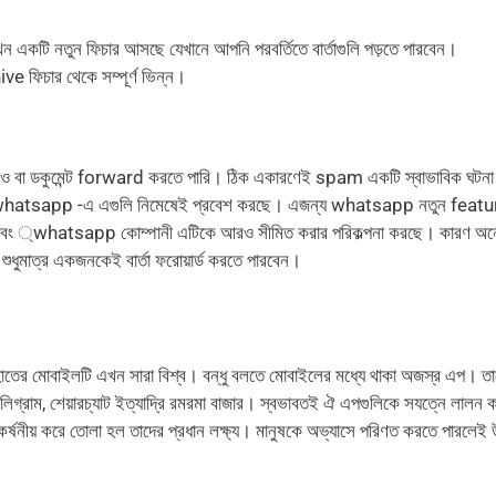
কটি নতুন ফিচার আসছে যেখানে আপনি পরবর্তিতে বার্তাগুলি পড়তে পারবেন।
ফিচার থেকে সম্পূর্ণ ভিন্ন।
ডিও বা ডকুমেন্ট forward করতে পারি। ঠিক একারণেই spam একটি স্বাভাবিক ঘটনা
 তার whatsapp -এ এগুলি নিমেষেই প্রবেশ করছে। এজন্য whatsapp নতুন featu
েন এবং ্whatsapp কোম্পানী এটিকে আরও সীমিত করার পরিকল্পনা করছে। কারণ অ
শুধুমাত্র একজনকেই বার্তা ফরোয়ার্ড করতে পারবেন।
 হাতের মোবাইলটি এখন সারা বিশ্ব। বন্ধু বলতে মোবাইলের মধ্যে থাকা অজস্র এপ। তা
্রাম, শেয়ারচ্যাট ইত্যাদি্র রমরমা বাজার। স্বভাবতই ঐ এপগুলিকে সযত্নে লালন ক
র্ষনীয় করে তোলা হল তাদের প্রধান লক্ষ্য। মানুষকে অভ্যাসে পরিণত করতে পারলেই উদ