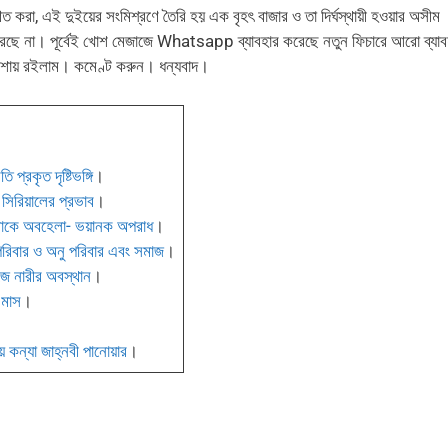
 করা, এই দুইয়ের সংমিশ্রণে তৈরি হয় এক বৃহৎ বাজার ও তা দির্ঘস্থায়ী হওয়ার অসীম
 পারছে না। পূর্বেই খোশ মেজাজে Whatsapp ব্যাবহার করেছে নতুন ফিচারে আরো ব্যাব
আশায় রইলাম। কমেণ্ট করুন। ধন্যবাদ।
ি প্রকৃত দৃষ্টিভঙ্গি
।
সিরিয়ালের প্রভাব
।
াবাকে অবহেলা- ভয়ানক অপরাধ
।
 পরিবার ও অনু পরিবার এবং সমাজ
।
জে নারীর অবস্থান
।
 মাস
।
।
য় কন্যা জাহ্নবী পানোয়ার
।