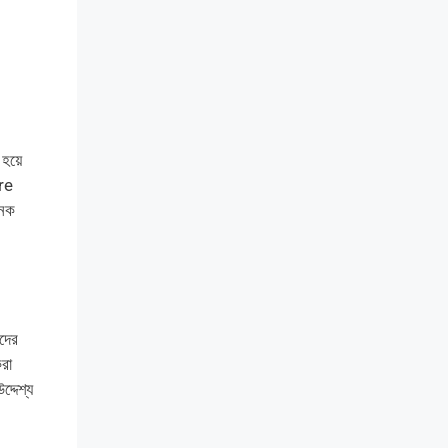
 হয়ে
re
নেক
দের
রা
্দেশ্য