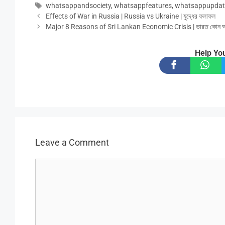
Tags
whatsappandsociety
,
whatsappfeatures
,
whatsappupdat
Effects of War in Russia | Russia vs Ukraine | যুদ্ধের ফলাফল
Major 8 Reasons of Sri Lankan Economic Crisis | ভারত কোন অব
Help You
Leave a Comment
Comment