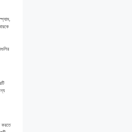
প্যাম,
বারকে
গুলির
রটি
ন্য
ুভ করতে