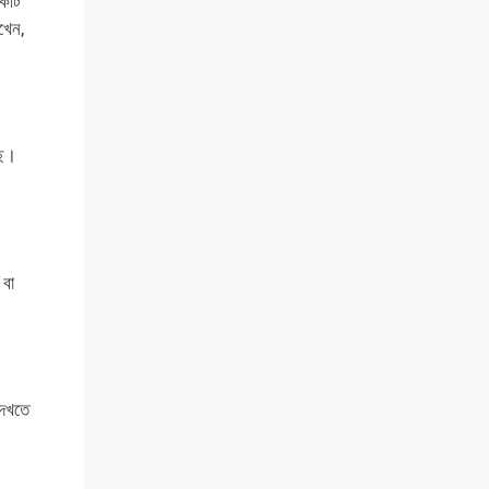
একটি
খেন,
ছে।
 বা
দেখতে