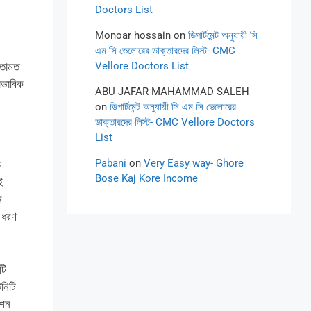
Doctors List
Monoar hossain
on
ডিপার্টমেন্ট অনুযায়ী সি
এম সি ভেলোরের ডাক্তারদের লিস্ট- CMC
মতামত
Vellore Doctors List
াভাবিক
ABU JAFAR MAHAMMAD SALEH
on
ডিপার্টমেন্ট অনুযায়ী সি এম সি ভেলোরের
ডাক্তারদের লিস্ট- CMC Vellore Doctors
List
Pabani
on
Very Easy way- Ghore
ি
Bose Kaj Kore Income
ই
ন
র ধরণ
টি
নিটি
পশন