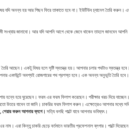
ষয় যদি অনন্য হয় আর পিছন ফিরে তাকাতে হবে না। ইউটিউব চ্যানেল তৈরি করুন। এড
গামী সংখ্যায় জানাবো। আর যদি আপনি আগে থেকে জেনে থাকেন তাহলে জানবেন আপনি
তৈরি আছেন। একটু বিষয় হলে সৃষ্টি স্বতন্ত্র হয়। আপনার চলার পথটাও স্বতন্ত্র হবে
ি আপনার একাউন্টে অবশ্যই রোজগারের পথ প্রশস্ত হবে। এক অনন্য অনুভূতি তৈরি হবে।
শায় হন্যে হয়ে ঘুরেছেন। ফরম এর ফরম ফিলাপ করেছেন। পরীক্ষার খরচ দিয়ে যাচ্ছেন
়তো উতরে যাবেন তা জানি। চাকরির ফরম ফিলাপ করুন। এক্ষেত্রেও আপনার মধ্যে সঞ্
ে, শেয়ার করুন আপনার ব্লগে।
সত্যি বলছি পাল্টে যাবে আপনার ভবিষ্যৎ।
র নাম। এরা কিন্তু চাকরি ছেড়ে বর্তমানে ভারতীয় প্রফেশনাল ব্লগার। পাল্টে দিয়েছেন