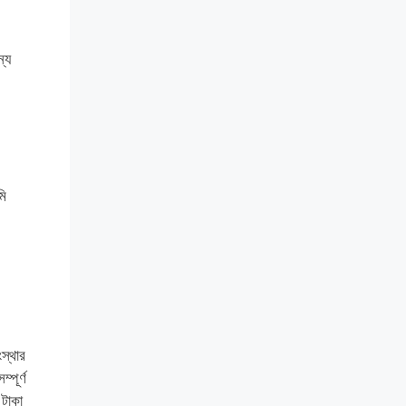
ন্য
মি
স্থার
পূর্ণ
টাকা