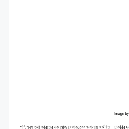
Image b
পশ্চিমবঙ্গ তথা ভারতের যুবসমাজ বেকারত্বের জ্বালায় জর্জরিত। চাকরির 