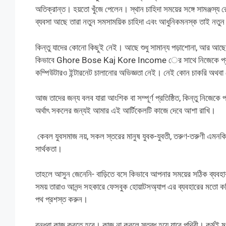
অতিক্রান্ত। হয়তো খুঁজে পেলেন। স্থান চাহিদা সময়ের সঙ্গে সামঞ্জস
ব্যবসা আছে তারা নতুন সমসাময়িক চাহিদা এবং আধুনিকমনস্ক তাই নতু
কিন্তু যাদের কোনো কিছুই নেই। আছে শুধু সামান্য পড়াশোনা, আর আছে 
কিভাবে Ghore Bose Kaj Kore Income ের সাথে নিজেকে প্রতিষ্ঠি
কম্পিউটারও ইন্টারনেট চালানোর অভিজ্ঞতা নেই। নেই কোন চাকরি অথবা নে
আজ তাদের জন্য বলব যারা আংশিক বা সম্পূর্ণ প্রতিষ্ঠিত, কিন্তু নিজেক
অর্থাৎ সকলের জন্যই আমার এই আর্টিকেলটি কাজে দেবে আশা রাখি।
কেবল যুবসমাজ নয়, সকল স্তরের মানুষ যুবক-যুবতী, তরুণ-তরুণী এম
সার্থকতা।
তাহলে আসুন জেনেনি- বাড়িতে বসে কিভাবে আপনার সময়ের সঠিক ব্যবহার কর
সময় তারাও আনন্দ সহকারে ফেসবুক হোয়াটসঅ্যাপ এর ব্যবহারের মত
পথ প্রশস্ত করুন।
বন্ধুরা কাজ করতে হবে। কাজ না করলে স্তব্ধ হয়ে যাবে পৃথিবী। কর্মই 