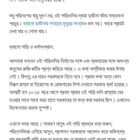
শুধু পরিবেশের বায়ু দূষণ নয়, ওই গাড়িগুলির দ্বারা দুর্ঘটনা ঘটার সম্ভাবনা
প্রচুর।
ভ্যানো দুর্ঘটনায় গণহারে মৃত্যুর সংখ্যা
ও কম নয়। খবরে প্রায়ই
দেখা যায় ও শোনা যায়।
ভ্যানো গাড়ি ও কর্মসংস্থান:
আপনারা বলবেন ওই গাড়িগুলির নির্মাণের সঙ্গে এবং ব্যবহারের সঙ্গে অসংখ্য
মানুষের রুজি-রুটির প্রশ্ন জড়িয়ে আছে। এ কথা অস্বীকার করার উপায়
নেই। কিন্তু এর দায়ও সরকারকে নিতে হবে। প্রথম কথা অন্য কোন
বিকল্প রাস্তা বা নিয়োগের বা রোজগারের দিশা দেখাতে সরকার ব্যর্থ হয়েছে।
অপরটি হল ১০-১৫ বছর আগে প্রথম প্রথম ওই গাড়ি গুলি রাস্তায় বের
হওয়ার সাথে সাথে কড়া হাতে সরকারের তা বন্ধ করা দরকার ছিল। এখানেও
বিচক্ষণতার অভাব সুস্পষ্ট।
এখনো সময় আছে। সাধারণ মানুষ ওই গাড়ি ব্যবহার বন্ধ করুন,
পরিবেশবিদরা এগিয়ে আসুন, প্রশাসন সরকারকে আবেদন করে অবিলম্বে
বায়ু দূষণকারী গাড়ি বন্ধ না করলে শুধু যে সাধারণ খেটে খাওয়া মানুষ, এমন