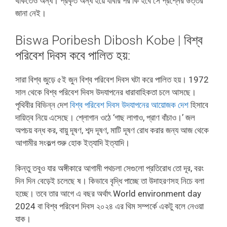
থাকতেও অন্ধ। প্রকৃত অন্ধ হয়ে যাবার পর কি হবে সে প্রশ্নের উত্তর
জানা নেই।
Biswa Poribesh Dibosh Kobe | বিশ্ব
পরিবেশ দিবস কবে পালিত হয়:
সারা বিশ্ব জুড়ে ৫ই জুন বিশ্ব পরিবেশ দিবস ঘটা করে পালিত হয়। 1972
সাল থেকে বিশ্ব পরিবেশ দিবস উদযাপনের ধারাবাহিকতা চলে আসছে।
পৃথিবীর বিভিন্ন দেশ
বিশ্ব পরিবেশ দিবস উদযাপনের আয়োজক দেশ
হিসাবে
দায়িত্ব নিয়ে এসেছে। শ্লোগান ওঠে ‘গাছ লাগাও, প্রাণ বাঁচাও।’ জল
অপচয় বন্ধ কর, বায়ু দূষণ, শব্দ দূষণ, মাটি দূষণ রোধ করার জন্য আজ থেকে
আগামীর সংকল্প শুরু হোক ইত্যাদি ইত্যাদি।
কিন্তু তবুও যার অঙ্গীকারে আগামী পথচলা সেগুলো প্রতিরোধ তো দূর, বরং
দিন দিন বেড়েই চলেছে ষ। কিভাবে বৃদ্ধি পাচ্ছে তা উদাহরণসহ নিচে বলা
হচ্ছে। তবে তার আগে এ বছর অর্থাৎ World environment day
2024 বা বিশ্ব পরিবেশ দিবস ২০২৪ এর থিম সম্পর্কে একটু বলে নেওয়া
যাক।