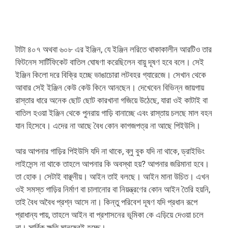
টাটা ৪০৭ অথবা ৬০৮ এর ইঞ্জিন, যে ইঞ্জিন লরিতে থাকাকালীন আরটিও তার
ফিটনেস সার্টিফিকেট বাতিল ঘোষণা করেছিলেন বায়ু দূষণ হবে বলে। সেই
ইঞ্জিন কিলো দরে বিক্রি হচ্ছে ভাঙাচোরা লটবহর গ্যারেজে। সেখান থেকে
আবার সেই ইঞ্জিন কেউ কেউ কিনে আনছেন। দেখেবেন বিভিন্ন জায়গায়
রাস্তার ধারে অনেক ছোট ছোট কারখানা গজিয়ে উঠেছে, যারা ওই কাটাই বা
বাতিল হওয়া ইঞ্জিন থেকে পুনরায় গাড়ি বানাচ্ছে এবং রাস্তায় চলছে মাল বহন
যান হিসেবে‌। এদের না আছে বৈধ কোন কাগজপত্র না আছে পিইউসি।
আর আপনার গাড়ির পিইউসি যদি না থাকে, ব্লু বুক যদি না থাকে, ড্রাইভিং
লাইসেন্স না থাকে তাহলে আপনার কি অবস্থা হয়? আপনার জরিমানা হবে।
তা হোক। সেটাই বাঞ্ছনীয়। আইন তাই বলছে। আইন মানা উচিত। এখন
ওই সমস্ত গাড়ির নির্মাণ বা চালানোর বা নিয়ন্ত্রণের কোন আইন তৈরি হয়নি,
তাই বৈধ অবৈধ প্রশ্ন আসে না। কিন্তু পরিবেশ দূষণ যদি প্রধান রূপে
প্রাধান্য পায়, তাহলে আইন বা প্রশাসনের ভূমিকা কে এড়িয়ে দেওয়া চলে
না। সার্বিক ক্ষতি মানুষেরই হচ্ছে।