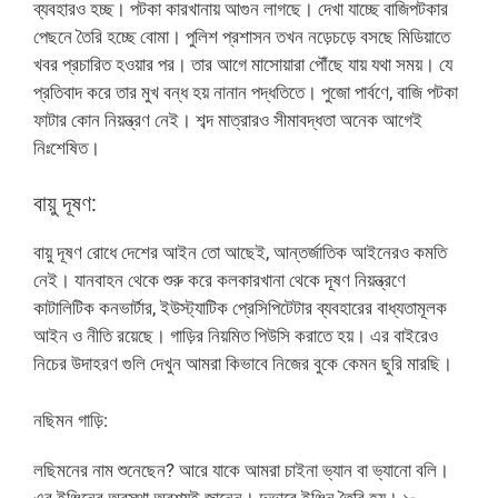
ব্যবহারও হচ্ছ। পটকা কারখানায় আগুন লাগছে। দেখা যাচ্ছে বাজিপটকার
পেছনে তৈরি হচ্ছে বোমা। পুলিশ প্রশাসন তখন নড়েচড়ে বসছে মিডিয়াতে
খবর প্রচারিত হওয়ার পর। তার আগে মাসোয়ারা পৌঁছে যায় যথা সময়। যে
প্রতিবাদ করে তার মুখ বন্ধ হয় নানান পদ্ধতিতে। পুজো পার্বণে, বাজি পটকা
ফাটার কোন নিয়ন্ত্রণ নেই। শব্দ মাত্রারও সীমাবদ্ধতা অনেক আগেই
নিঃশেষিত।
বায়ু দূষণ:
বায়ু দূষণ রোধে দেশের আইন তো আছেই, আন্তর্জাতিক আইনেরও কমতি
নেই। যানবাহন থেকে শুরু করে কলকারখানা থেকে দূষণ নিয়ন্ত্রণে
কাটালিটিক কনভার্টার, ইউস্ট্যাটিক প্রেসিপিটেটার ব্যবহারের বাধ্যতামূলক
আইন ও নীতি রয়েছে। গাড়ির নিয়মিত পিউসি করাতে হয়। এর বাইরেও
নিচের উদাহরণ গুলি দেখুন আমরা কিভাবে নিজের বুকে কেমন ছুরি মারছি।
নছিমন গাড়ি:
লছিমনের নাম শুনেছেন? আরে যাকে আমরা চাইনা ভ্যান বা ভ্যানো বলি।
এর ইঞ্জিনের অবস্থা অবশ্যই জানেন। দুভাবে ইঞ্জিন তৈরি হয়। ১-