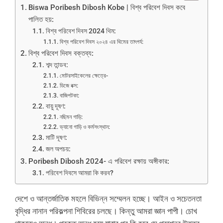
Biswa Poribesh Dibosh Kobe | বিশ্ব পরিবেশ দিবস কবে
পালিত হয়:
বিশ্ব পরিবেশ দিবস 2024 থিম:
বিশ্ব পরিবেশ দিবস ২০২৪ এর থিমের তাৎপর্য:
বিশ্ব পরিবেশ দিবস বক্তব্য:
শব্দ তান্ডব:
মোটরসাইকেলের ক্ষেত্রে-
ডিজে বক্স:
বাজিপটকা:
বায়ু দূষণ:
নছিমন গাড়ি:
ভ্যানো গাড়ি ও কর্মসংস্থান:
মাটি দূষণ:
জল অপচয়:
Poribesh Dibosh 2024- এ পরিবেশ রক্ষায় অঙ্গীকার:
পরিবেশ দিবসে আমরা কি করব?
দেশে ও আন্তর্জাতিক মহলে বিভিন্ন সম্মেলন হচ্ছে। আইন ও সচেতনতা
বৃদ্ধির নানান পরিকল্পনা শিবিরের চলছে। কিন্তু আমরা জ্ঞান পাপী। চোখ