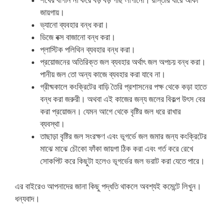
শখের বাগান না করে বড় বড় গাছ লাগানো। রাস্তার ধারে আঁকা
জায়গায়।
ভ্যানো ব্যবহার বন্ধ করা।
ডিজে বক্স বাজানো বন্ধ করা।
প্লাস্টিক পলিথিন ব্যবহার বন্ধ করা।
প্রয়োজনের অতিরিক্ত জল ব্যবহার অর্থাৎ জল অপচয় বন্ধ করা।
পানীয় জল তো অন্য কাজে ব্যবহার করা যাবে না।
গ্রীষ্মকালে কংক্রিটের বাড়ি তৈরি প্রশাসনের পক্ষ থেকে কড়া হাতে
বন্ধ করা জরুরী। অথবা এই কাজের জন্য জলের বিকল্প উৎস বের
করা প্রয়োজন। যেমন আগে থেকে বৃষ্টির জল ধরে রাখার
ব্যবস্থা।
তাছাড়া বৃষ্টির জল সংরক্ষণ এবং ভূগর্ভে জল জমার জন্য কংক্রিটের
মাঝে মাঝে চৌকো ফাঁকা জায়গা ঠিক করা এবং গর্ত করে রেখে
সোকপিট করে কিছুটা হলেও ভূগর্ভের জল ভরাট করা যেতে পারে।
এর বাইরেও আপনাদের জানা কিছু পদ্ধতি থাকলে অবশ্যই কমেন্টে লিখুন।
ধন্যবাদ।