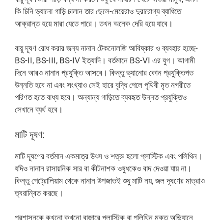
কি চিনি ভ্যানো গাড়ি চালান তার ছেলে-মেয়েরাও দুরারোগ্য ব্যাধিতে
আক্রান্ত হয়ে মারা যেতে পারে। তখন অনেক দেরি হয়ে যাবে।
বায়ু দূষণ রোধ করার জন্য নানান টেকনোলজি আবিষ্কার ও ব্যবহার হচ্ছে-
BS-II, BS-III, BS-IV ইত্যাদি। বর্তমানে BS-VI এর যুগ। আগামী
দিনে আরও নানান প্রযুক্তি আসবে। কিন্তু ভ্যানোর কোন প্রযুক্তিগত
উন্নতি হবে না এবং সংখ্যাও সেই হারে বৃদ্ধি পেলে পৃথিবী মৃত নগরীতে
পরিণত হতে বাধ্য হবে। অন্যান্য গাড়িতে ব্যবহৃত উন্নত প্রযুক্তিও
সেখানে ব্যর্থ হবে।
মাটি দূষণ:
মাটি দূষণের বর্তমান একমাত্র উৎস ও শত্রু হলো প্লাস্টিক এবং পলিথিন।
যদিও নানান রাসায়নিক সার বা কীটনাশক ওষুধকেও বাদ দেওয়া যায় না।
কিন্তু পেট্রোলিয়াম থেকে নানান উপজাতই শুধু মাটি নয়, জল দূষণের মাত্রাও
ত্বরান্বিত করছে।
প্রশাসনকে কখনো কখনো বাজারে প্লাস্টিক বা পলিথিন মুক্ত অভিযানে