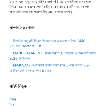
ও বাংলা ভাষা একুশের জ্যোতির্ময় ক্ষণে দাঁড়িয়েছে। বাঙ্গালীদের মনের মধ্যে
বিভিন্ন ধনাত্মক ঋণাত্মক পোস্টের ভীড়। কেউ বলছে বাঙালি গেল, সব শেষ।
অন্য কেউ বলছে ভয় পাওয়ার কিছু নেই, এভাবেই চলবে।
সাম্প্রতিক পোস্ট
ডিপার্টমেন্ট অনুযায়ী সি এম সি ভেলোরের ডাক্তারদের লিস্ট- CMC
Vellore Doctors List
MANUS AI AGENT– চীনের উন্নত AI প্রযুক্তি ও মানব-কম্পিউটার
2025 এর বিপ্লব
PM-KISAN- প্রধানমন্ত্রী কিষাণ সম্মান নিধি: ১৭তম কিস্তি, ৯.২৬
কোটিরও বেশি কৃষককে ক্ষমতায়িত করা
সাইট লিঙ্ক
সমাজ
শিক্ষা