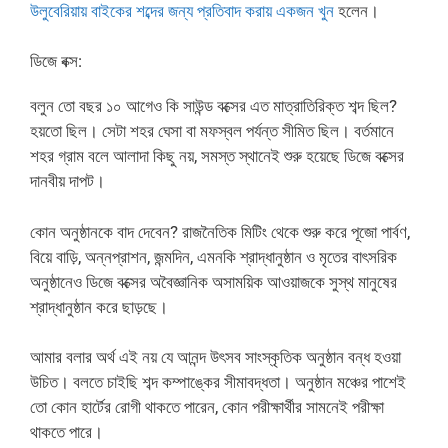
উলুবেরিয়ায় বাইকের শব্দের জন্য প্রতিবাদ করায় একজন খুন
হলেন।
ডিজে বক্স:
বলুন তো বছর ১০ আগেও কি সাউন্ড বক্সের এত মাত্রাতিরিক্ত শব্দ ছিল?
হয়তো ছিল। সেটা শহর ঘেসা বা মফস্বল পর্যন্ত সীমিত ছিল। বর্তমানে
শহর গ্রাম বলে আলাদা কিছু নয়, সমস্ত স্থানেই শুরু হয়েছে ডিজে বক্সের
দানবীয় দাপট।
কোন অনুষ্ঠানকে বাদ দেবেন? রাজনৈতিক মিটিং থেকে শুরু করে পূজো পার্বণ,
বিয়ে বাড়ি, অন্নপ্রাশন, জন্মদিন, এমনকি শ্রাদ্ধানুষ্ঠান ও মৃতের বাৎসরিক
অনুষ্ঠানেও ডিজে বক্সের অবৈজ্ঞানিক অসাময়িক আওয়াজকে সুস্থ মানুষের
শ্রাদ্ধানুষ্ঠান করে ছাড়ছে।
আমার বলার অর্থ এই নয় যে আনন্দ উৎসব সাংস্কৃতিক অনুষ্ঠান বন্ধ হওয়া
উচিত। বলতে চাইছি শব্দ কম্পাঙ্কের সীমাবদ্ধতা। অনুষ্ঠান মঞ্চের পাশেই
তো কোন হার্টের রোগী থাকতে পারেন, কোন পরীক্ষার্থীর সামনেই পরীক্ষা
থাকতে পারে।