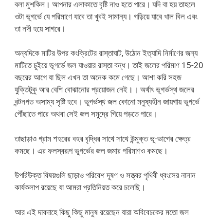
বলা মুশকিল। আপনার এলাকাতে বৃষ্টি নাও হতে পারে। যদি বা হয় তাহলে
ওটা ভূগর্ভে যে পরিমাণে যাবে তা খুবই সামান্য। গড়িয়ে যাবে খাল বিল এবং
তা নদী হয়ে সাগরে।
অন্যদিকে মাটির উপর কংক্রিটের রাস্তাঘাট, উঠোন ইত্যাদি নির্মাণের জন্য
মাটিতে চুইয়ে ভূগর্ভে জল যাওয়ার রাস্তা বন্ধ। তাই জলের পরিমাণ 15-20
বছরের আগে যা ছিল এখন তা অনেক কমে গেছে। আশা করি সহজ
যুক্তিটুকু আর বেশি বোঝানোর প্রয়োজন নেই।। অর্থাৎ ভূগর্ভস্থ জলের
বন্টনগত অসাম্য সৃষ্টি হবে। ভূগর্ভস্থ জল কোনো মনুষ্যহীন জায়গায় ভূগর্ভে
পৌঁছাতে পারে অথবা সেই জল সমুদ্রে গিয়ে পড়তে পারে।
তাছাড়াও গ্রাম শহরের বহর বৃদ্ধির সাথে সাথে উন্মুক্ত ভূ-ভাগের ক্ষেত্র
কমছে। এর ফলস্বরূপ ভূগর্ভের জল জমার পরিমাণও কমছে।
উপরিউক্ত বিষয়গুলি ছাড়াও পরিবেশ দূষণ ও সত্ত্বর পৃথিবী ধ্বংসের নানান
কার্যকলাপ রয়েছে যা আমরা প্রতিনিয়ত করে চলেছি।
আর এই দাবদাহে কিছু কিছু মানুষ রয়েছেন যারা অবিবেচকের মতো জল