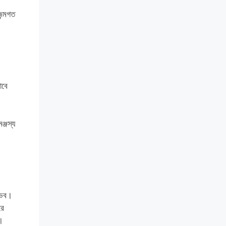
জন্মগত
াবে
ঞ্জস্য
ম্ভব।
রে
।