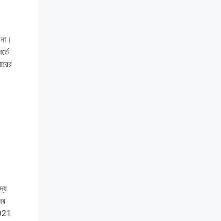
 না।
্তে
বারের
দ্য
ের
2021