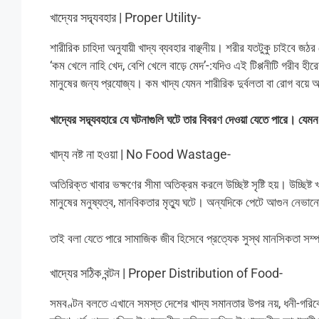
খাদ্যের সদ্ব্যবহার | Proper Utility-
শারীরিক চাহিদা অনুযায়ী খাদ্য ব্যবহার বাঞ্ছনীয়। শরীর যতটুকু চাইবে
‘কম খেলে নাহি খেদ, বেশি খেলে বাড়ে মেদ’-:যদিও এই টিপ্পনীটি গরীব হী
মানুষের জন্য প্রযোজ্য। কম খাদ্য যেমন শারীরিক দুর্বলতা বা রোগ বয়ে
খাদ্যের সদ্ব্যবহারে যে ঘটনাগুলি ঘটে তার বিবরণ দেওয়া যেতে পারে। যেম
খাদ্য নষ্ট না হওয়া | No Food Wastage-
অতিরিক্ত খাবার ভক্ষণের সীমা অতিক্রম করলে উচ্ছিষ্ট সৃষ্টি হয়। উচ্ছিষ্
মানুষের মনুষ্যত্ব, মানবিকতার মৃত্যু ঘটে। অন্যদিকে পেটে আগুন নেভান
তাই বলা যেতে পারে সামাজিক জীব হিসেবে প্রত্যেক সুস্থ মানসিকতা সম্পন্
খাদ্যের সঠিক বন্টন | Proper Distribution of Food-
সমবণ্টন বলতে এখানে সমস্ত দেশের খাদ্য সমানতার উপর নয়, ধনী-গরিবের