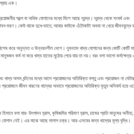
প্রায় এক।
য়োজনীয় স্বল্প বা অধিক যোগানের মধ্যে মিশে আছে দ্বন্দ্ব। দ্বন্দ্ব থেকে সংঘর্ষ এবং
জীবন-মরণ। কেউ থাকে দুধে-ভাতে, আবার কাউকে এঁটোকাটা অথবা না খেয়ে জীবনযুদ্ধে হ
ন। বিশেষ করে অনুন্নত ও উন্নয়নশীল দেশে। ন্যূনতম খাদ্য যোগানের জন্য কোটি কোটি ম
ানুষজন কর্ম না করে খাদ্য হাতের মুঠোয় পেয়ে যায় তা নয়। বরং বলা ভালো কর্মক্ষেত্র
বং খাদ্য অসম বন্টনের মধ্যে আসে প্রয়োজনের অতিরিক্ত বস্তু এবং প্রয়োজন না মেটার
 প্রয়োজনে জীবন ধারণের খাদ্যের অভাবে প্রয়োজনের অতিরিক্ত মৃত্যু অনিবার্য হয়ে ও
হিসাবে বলা যায়- উৎপাদন হ্রাস, কৃষিজমির পরিমাণ হ্রাস, চাষের প্রতি মানুষের অনীহা,
যোগান নেই। এর মাঝে আছে দালাল চক্র। আর এসবের জন্য খাদ্যের মূল্য বৃদ্ধি।