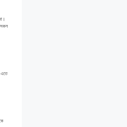
 না।
য সকল
। এতে
কে