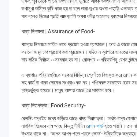
দক্ষিণ, পূর্ব থেকে পশ্চিম উৎপাদনশীল ভূমিতে অধিক উৎপাদনশীল আশাবাদী
রুখাসুখা জমিতে কৃষি কাজ হয় না বলে তারা ভুখায় অথবা পাহাড়ি এলাকা
পাপ বলেও নিজের প্রতি আত্মগ্লানি অথবা ধনীর অহংকার ধ্বংসের নিশ্চয়ত
খাদ্য নিশ্চয়তা | Assurance of Food-
খাদ্যের নিশ্চয়তা সার্বিক ভাবে প্রয়োগ হওয়া প্রয়োজন। আর এ কাজে য
করানো জন্য চাপ প্রয়োগ করা প্রয়োজন। যদিও এ ব্যাপারে ভারতের সমস্
তার সঠিক নির্বাচন ও সরবরাহ হয় না। রোজগার ও পরিবারপিছু রেশন বন্ট
এ ব্যাপারে পরিবারগুলিকে সরকার বিভিন্ন শ্রেণীতে বিভক্ত করে রেশন কার্
সহ কার্ড না থাকা লোকের সংখ্যাও কম নয়। পশ্চিমবঙ্গ সরকারের দুয়ার সরক
অন্তর্ভুক্ত হয়েছে। মানুষ আশায় আছে এর সমাধান হবে।
খাদ্য নিরাপত্তা | Food Security-
রেশনিং পদ্ধতির মধ্যে জড়িয়ে আছে খাদ্য নিরাপত্তা। অর্থাৎ খাদ্য যোগা
নাগরিক হিসেবে নাম আছে কিন্তু দীর্ঘদিন
রেশন কার্ড
হাতে পায়নি। তার না
উৎসাহ থাকে না। ‘আপন আপন পাতে পড়লে ভোজ’- উক্তিটিকে অগ্রাহ্য ক