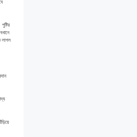
বে
ুষ্টির
াবধানে
ে লাগল
রদান
দ্য
ড়িয়ে