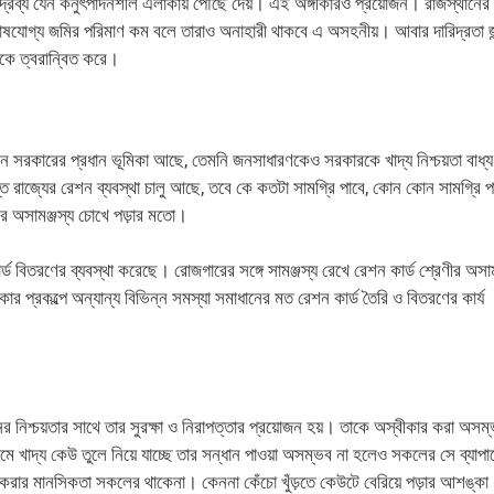
 দ্রব্য যেন কনুৎপাদনশীল এলাকায় পৌঁছে দেয়। এই অঙ্গীকারও প্রয়োজন। রাজস্থানের
য় চাষযোগ্য জমির পরিমাণ কম বলে তারাও অনাহারী থাকবে এ অসহনীয়। আবার দারিদ্রতা 
াকে ত্বরান্বিত করে।
েমন সরকারের প্রধান ভূমিকা আছে, তেমনি জনসাধারণকেও সরকারকে খাদ্য নিশ্চয়তা বাধ্য
ত রাজ্যের রেশন ব্যবস্থা চালু আছে, তবে কে কতটা সামগ্রি পাবে, কোন কোন সামগ্রি প
নের অসামঞ্জস্য চোখে পড়ার মতো।
ড বিতরণের ব্যবস্থা করেছে। রোজগারের সঙ্গে সামঞ্জস্য রেখে রেশন কার্ড শ্রেণীর অসাম
ার প্রকল্পে অন্যান্য বিভিন্ন সমস্যা সমাধানের মত রেশন কার্ড তৈরি ও বিতরণের কার্য
নের নিশ্চয়তার সাথে তার সুরক্ষা ও নিরাপত্তার প্রয়োজন হয়। তাকে অস্বীকার করা অস
মে খাদ্য কেউ তুলে নিয়ে যাচ্ছে তার সন্ধান পাওয়া অসম্ভব না হলেও সকলের সে ব্যাপা
রার মানসিকতা সকলের থাকেনা। কেননা কেঁচো খুঁড়তে কেউটে বেরিয়ে পড়ার আশঙ্কা