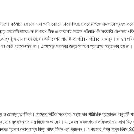
া উচিত। বর্তমানে যে চাল ডাল আটা রেশনে বিতরণ হয়, সকলের পক্ষে সমভাবে গ্রহণ করে
ূল্য কতখানি তাকে কে মাপবে? ঠিক এ কারণেই সচ্ছল পরিবারগুলি সরকারী রেশনের পরিবর
কে প্রশ্রয় দেওয়া হয় যে, সরকারী রেশন মানেই তা গরিব নাগরিকদের জন্য। সচ্ছল পরি
া তা কেউ বলতে পারে না। এক্ষেত্রে সকলের জন্য সাধারণ প্রকল্পের সদ্ব্যবহার হয় না।
্য ও রোগমুক্ত জীবন। খাদ্যের সঠিক সরবরাহ, সদ্ব্যবহার শারীরিক প্রয়োজন অনুযায়ী খা
রুত্ব, তার মূল্য প্রদান এর দিকে নজর দেয়। এ কেবল অঞ্চলগত মানসিকতা নয়, সারা বিশ্ব
চয়তা প্রদান করার জন্য বিশ্ব খাদ্য দিবস এর প্রচলন। এ বছরের বিশ্ব খাদ্য দিবস 