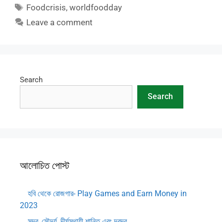
Tags
Foodcrisis
,
worldfoodday
Leave a comment
Search
Search
আলোচিত পোস্ট
হবি থেকে রোজগার- Play Games and Earn Money in
2023
সুন্দর, সৌন্দর্য, দীর্ঘস্থায়ী শান্তি এবং দ্বন্দ্ব