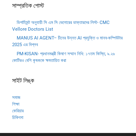
সাম্প্রতিক পোস্ট
ডিপার্টমেন্ট অনুযায়ী সি এম সি ভেলোরের ডাক্তারদের লিস্ট- CMC
Vellore Doctors List
MANUS AI AGENT– চীনের উন্নত AI প্রযুক্তি ও মানব-কম্পিউটার
2025 এর বিপ্লব
PM-KISAN- প্রধানমন্ত্রী কিষাণ সম্মান নিধি: ১৭তম কিস্তি, ৯.২৬
কোটিরও বেশি কৃষককে ক্ষমতায়িত করা
সাইট লিঙ্ক
সমাজ
শিক্ষা
কেরিয়ার
চিকিৎসা