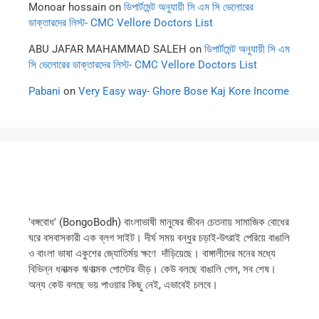
Monoar hossain
on
ডিপার্টমেন্ট অনুযায়ী সি এম সি ভেলোরের
ডাক্তারদের লিস্ট- CMC Vellore Doctors List
ABU JAFAR MAHAMMAD SALEH
on
ডিপার্টমেন্ট অনুযায়ী সি এম
সি ভেলোরের ডাক্তারদের লিস্ট- CMC Vellore Doctors List
Pabani
on
Very Easy way- Ghore Bose Kaj Kore Income
'বঙ্গবোধ' (BongoBodh) বাংলাভাষী মানুষের জীবন চেতনায় সামাজিক বোধের
ঘরে বসবাসকারী এক ব্লগ সাইট। দীর্ঘ সময় বন্ধুর চড়াই-উৎরাই পেরিয়ে বাঙালি
ও বাংলা ভাষা একুশের জ্যোতির্ময় ক্ষণে দাঁড়িয়েছে। বাঙ্গালীদের মনের মধ্যে
বিভিন্ন ধনাত্মক ঋণাত্মক পোস্টের ভীড়। কেউ বলছে বাঙালি গেল, সব শেষ।
অন্য কেউ বলছে ভয় পাওয়ার কিছু নেই, এভাবেই চলবে।