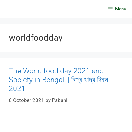
Skip
Menu
to
content
worldfoodday
The World food day 2021 and
Society in Bengali | বিশ্ব খাদ্য দিবস
2021
6 October 2021
by
Pabani