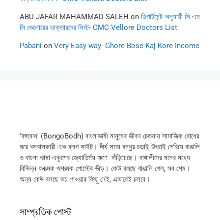
ABU JAFAR MAHAMMAD SALEH
on
ডিপার্টমেন্ট অনুযায়ী সি এম
সি ভেলোরের ডাক্তারদের লিস্ট- CMC Vellore Doctors List
Pabani
on
Very Easy way- Ghore Bose Kaj Kore Income
'বঙ্গবোধ' (BongoBodh) বাংলাভাষী মানুষের জীবন চেতনায় সামাজিক বোধের
ঘরে বসবাসকারী এক ব্লগ সাইট। দীর্ঘ সময় বন্ধুর চড়াই-উৎরাই পেরিয়ে বাঙালি
ও বাংলা ভাষা একুশের জ্যোতির্ময় ক্ষণে দাঁড়িয়েছে। বাঙ্গালীদের মনের মধ্যে
বিভিন্ন ধনাত্মক ঋণাত্মক পোস্টের ভীড়। কেউ বলছে বাঙালি গেল, সব শেষ।
অন্য কেউ বলছে ভয় পাওয়ার কিছু নেই, এভাবেই চলবে।
সাম্প্রতিক পোস্ট