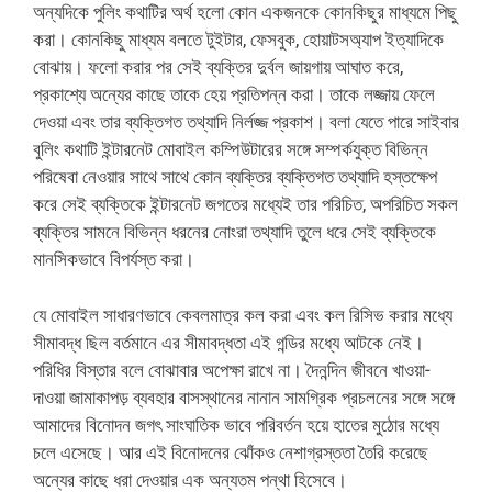
অন্যদিকে পুলিং কথাটির অর্থ হলো কোন একজনকে কোনকিছুর মাধ্যমে পিছু
করা। কোনকিছু মাধ্যম বলতে টুইটার, ফেসবুক, হোয়াটসঅ্যাপ ইত্যাদিকে
বোঝায়। ফলো করার পর সেই ব্যক্তির দুর্বল জায়গায় আঘাত করে,
প্রকাশ্যে অন্যের কাছে তাকে হেয় প্রতিপন্ন করা। তাকে লজ্জায় ফেলে
দেওয়া এবং তার ব্যক্তিগত তথ্যাদি নির্লজ্জ প্রকাশ। বলা যেতে পারে সাইবার
বুলিং কথাটি ইন্টারনেট মোবাইল কম্পিউটারের সঙ্গে সম্পর্কযুক্ত বিভিন্ন
পরিষেবা নেওয়ার সাথে সাথে কোন ব্যক্তির ব্যক্তিগত তথ্যাদি হস্তক্ষেপ
করে সেই ব্যক্তিকে ইন্টারনেট জগতের মধ্যেই তার পরিচিত, অপরিচিত সকল
ব্যক্তির সামনে বিভিন্ন ধরনের নোংরা তথ্যাদি তুলে ধরে সেই ব্যক্তিকে
মানসিকভাবে বিপর্যস্ত করা।
যে মোবাইল সাধারণভাবে কেবলমাত্র কল করা এবং কল রিসিভ করার মধ্যে
সীমাবদ্ধ ছিল বর্তমানে এর সীমাবদ্ধতা এই গন্ডির মধ্যে আটকে নেই।
পরিধির বিস্তার বলে বোঝাবার অপেক্ষা রাখে না। দৈনন্দিন জীবনে খাওয়া-
দাওয়া জামাকাপড় ব্যবহার বাসস্থানের নানান সামগ্রিক প্রচলনের সঙ্গে সঙ্গে
আমাদের বিনোদন জগৎ সাংঘাতিক ভাবে পরিবর্তন হয়ে হাতের মুঠোর মধ্যে
চলে এসেছে। আর এই বিনোদনের ঝোঁকও নেশাগ্রস্ততা তৈরি করেছে
অন্যের কাছে ধরা দেওয়ার এক অন্যতম পন্থা হিসেবে।