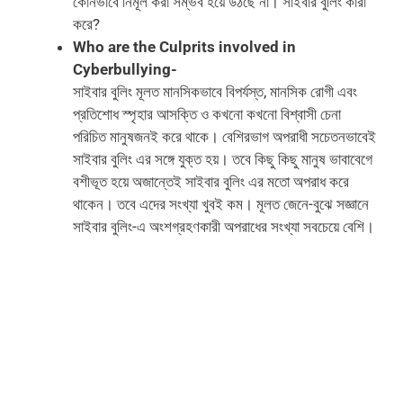
কোনভাবে নির্মূল করা সম্ভব হয়ে উঠছে না। সাইবার বুলিং কারা
করে?
Who are the Culprits involved in
Cyberbullying-
সাইবার বুলিং মূলত মানসিকভাবে বিপর্যস্ত, মানসিক রোগী এবং
প্রতিশোধ স্পৃহার আসক্তি ও কখনো কখনো বিশ্বাসী চেনা
পরিচিত মানুষজনই করে থাকে। বেশিরভাগ অপরাধী সচেতনভাবেই
সাইবার বুলিং এর সঙ্গে যুক্ত হয়। তবে কিছু কিছু মানুষ ভাবাবেগে
বশীভূত হয়ে অজান্তেই সাইবার বুলিং এর মতো অপরাধ করে
থাকেন। তবে এদের সংখ্যা খুবই কম। মূলত জেনে-বুঝে সজ্ঞানে
সাইবার বুলিং-এ অংশগ্রহণকারী অপরাধের সংখ্যা সবচেয়ে বেশি।