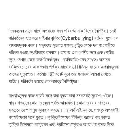
দিনবদলের সাথে সাথে অপরাধের ধরন পরিবর্তন এক বিশেষ বৈশিষ্ট্য। সেই
পরিবর্তনের হাত ধরে সাইবার বুলিংও(Cyberbullying) বর্তমান যুগে এক
অপরাধমূলক কাজ। সভ্যতার সূচনায় যাযাবর বৃত্তি থেকে দল বা গোষ্ঠীতে
পরিণত হওয়া, স্থায়ীভাবে বসবাস। তারপর এক গোষ্ঠীর সঙ্গে এক গোষ্ঠীর
দ্বন্দ, সেখান থেকে তর্ক-বিতর্ক যুদ্ধ। ব্যক্তিবিশেষের মধ্যেও অসাম্য
ব্যক্তিবিশেষের আকাঙ্ক্ষার পার্থক্য সাথে সাথে বিভিন্ন ধরনের অপরাধমূলক
কাজের সূত্রপাত। বর্তমানে ইন্টারনেট যুগে তার ফলাফল আমরা দেখতে
পাচ্ছি। পরিবর্তন হয়েছে কেবলমাত্র বৈশিষ্ট্যের।
অপরাধমূলক কাজ কর্মের সঙ্গে যারা যুক্ত তারা সবসময়ই সুযোগ খোঁজে।
মানুষ গণহারে কোন দ্রব্যের প্রতি আকর্ষিত। কোন দ্রব্য বা পরিষেবা
সবচেয়ে বেশি মানুষ ব্যবহার করছে। এর অর্থ এই নয় যে, সমস্ত অপরাধ’ই
গণপরিষেবার সঙ্গে যুক্ত। ব্যক্তিবিশেষের বিভিন্ন ধরনের কারণবশত
ব্যক্তি বিশেষকে আক্রমণ এবং প্রতিশোধস্পৃহাও অপরাধ জগতের দিকে