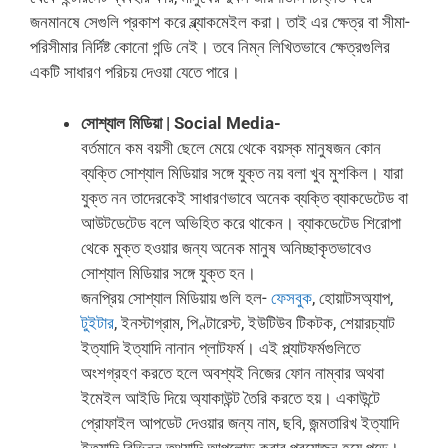
জনমানষে সেগুলি প্রকাশ করে ব্ল্যাকমেইল করা। তাই এর ক্ষেত্র বা সীমা-
পরিসীমার নির্দিষ্ট কোনো গন্ডি নেই। তবে নিম্ন লিখিতভাবে ক্ষেত্রগুলির
একটি সাধারণ পরিচয় দেওয়া যেতে পারে।
সোশ্যাল মিডিয়া | Social Media-
বর্তমানে কম বয়সী ছেলে মেয়ে থেকে বয়স্ক মানুষজন কোন
ব্যক্তি সোশ্যাল মিডিয়ার সঙ্গে যুক্ত নয় বলা খুব মুশকিল। যারা
যুক্ত নন তাদেরকেই সাধারণভাবে অনেক ব্যক্তি ব্যাকডেটেড বা
আউটডেটেড বলে অভিহিত করে থাকেন। ব্যাকডেটেড শিরোপা
থেকে মুক্ত হওয়ার জন্য অনেক মানুষ অনিচ্ছাকৃতভাবেও
সোশ্যাল মিডিয়ার সঙ্গে যুক্ত হন।
জনপ্রিয় সোশ্যাল মিডিয়ায় গুলি হল-
ফেসবুক
, হোয়াটসঅ্যাপ,
টুইটার
, ইনস্টাগ্রাম, পিণ্টারেস্ট, ইউটিউব টিকটক, শেয়ারচ্যাট
ইত্যাদি ইত্যাদি নানান প্লাটফর্ম। এই প্ল্যাটফর্মগুলিতে
অংশগ্রহণ করতে হলে অবশ্যই নিজের ফোন নাম্বার অথবা
ইমেইল আইডি দিয়ে অ্যাকাউন্ট তৈরি করতে হয়। একাউন্টে
প্রোফাইল আপডেট দেওয়ার জন্য নাম, ছবি, জন্মতারিখ ইত্যাদি
ইত্যাদি বিভিন্ন তথ্যাদি আপলোড করার প্রয়োজন হয়ে পড়ে।