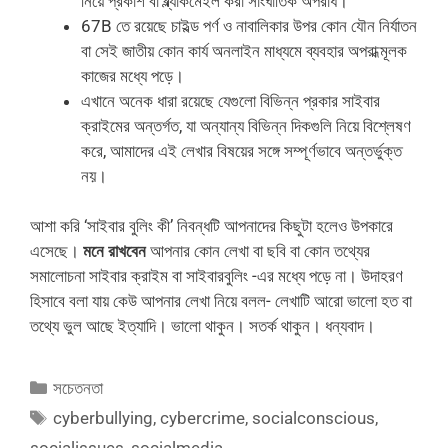
নিয়ে প্রকাশ বা ব্ল্যাকমেইল করা সাংঘাতিক অপরাধ।
67B তে রয়েছে চাইল্ড পর্ণ ও নাবালিকার উপর কোন যৌন নির্যাতন
বা সেই জাতীয় কোন কার্য অনলাইন মাধ্যমে ব্যবহার অপরাধ্মূলক
কাজের মধ্যে পড়ে।
এখানে অনেক ধারা রয়েছে যেগুলো বিভিন্ন প্রকার সাইবার
ক্রাইমের অন্তর্গত, যা অন্যান্য বিভিন্ন দিকগুলি নিয়ে বিশ্লেষণ
করে, আমাদের এই লেখার বিষয়ের সঙ্গে সম্পূর্ণভাবে অন্তর্ভুক্ত
নয়।
আশা করি ‘সাইবার বুলিং কী’ নিবন্ধটি আপনাদের কিছুটা হলেও উপকারে
এসেছে।
মনে রাখবেন
আপনার কোন লেখা বা ছবি বা কোন তথ্যের
সমালোচনা সাইবার ক্রাইম বা সাইবারবুলিং -এর মধ্যে পড়ে না। উদাহরণ
হিসাবে বলা যায় কেউ আপনার লেখা নিয়ে বলল- লেখাটি আরো ভালো হত বা
তথ্যে ভুল আছে ইত্যাদি। ভালো থাকুন। সতর্ক থাকুন। ধন্যবাদ।
Categories
সচেতনতা
Tags
cyberbullying
,
cybercrime
,
socialconscious
,