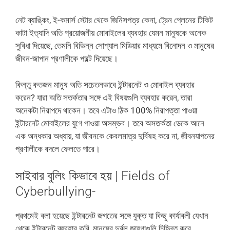
নেট ব্যাঙ্কিং, ই-কমার্স স্টোর থেকে জিনিসপত্র কেনা, ট্রেন প্লেনের টিকিট
কাটা ইত্যাদি অতি প্রয়োজনীয় মোবাইলের ব্যবহার যেমন মানুষকে অনেক
সুবিধা দিয়েছে, তেমনি বিভিন্ন সোশ্যাল মিডিয়ার মাধ্যমে বিনোদন ও মানুষের
জীবন-জাপান প্রণালীকে পাল্টে দিয়েছে।
কিন্তু কতজন মানুষ অতি সচেতনভাবে ইন্টারনেট ও মোবাইল ব্যবহার
করেন? যারা অতি সতর্কতার সঙ্গে এই বিষয়গুলি ব্যবহার করেন, তারা
অনেকটা নিরাপদে থাকেন। তবে এটাও ঠিক 100% নিরাপত্তা পাওয়া
ইন্টারনেট মোবাইলের যুগে পাওয়া অসম্ভব। তবে অসতর্কতা ডেকে আনে
এক অন্ধকার অধ্যায়, যা জীবনকে কেবলমাত্র দুর্বিষহ করে না, জীবনযাপনের
প্রণালীকে বদলে ফেলতে পারে।
সাইবার বুলিং কিভাবে হয় | Fields of
Cyberbullying-
প্রথমেই বলা হয়েছে ইন্টারনেট জগতের সঙ্গে যুক্ত যা কিছু কার্যাবলী যেখান
থেকে ইন্টারনেট ব্যবহার করি, মানুষের দুর্বল জায়গাগুলি চিহ্নিত করে