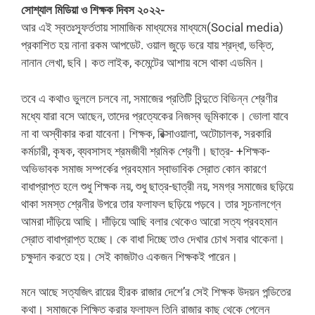
সোশ্যাল মিডিয়া ও শিক্ষক দিবস ২০২২-
আর এই স্বতঃস্ফূর্ততায় সামাজিক মাধ্যমের মাধ্যমে(Social media)
প্রকাশিত হয় নানা রকম আপডেট. ওয়াল জুড়ে ভরে যায় শ্রদ্ধা, ভক্তি,
নানান লেখা, ছবি। কত লাইক, কমেন্টের আশায় বসে থাকা এডমিন।
তবে এ কথাও ভুললে চলবে না, সমাজের প্রতিটি বিন্দুতে বিভিন্ন শ্রেণীর
মধ্যে যারা বসে আছেন, তাদের প্রত্যেকের নিজস্ব ভূমিকাকে। ভোলা যাবে
না বা অস্বীকার করা যাবেনা। শিক্ষক, রিক্সাওয়ালা, অটোচালক, সরকারি
কর্মচারী, কৃষক, ব্যবসাসহ শ্রমজীবী শ্রমিক শ্রেণী‌। ছাত্র- +শিক্ষক-
অভিভাবক সমাজ সম্পর্কের প্রবহমান স্বাভাবিক স্রোত কোন কারণে
বাধাপ্রাপ্ত হলে শুধু শিক্ষক নয়, শুধু ছাত্র-ছাত্রী নয়, সমগ্র সমাজের ছড়িয়ে
থাকা সমস্ত শ্রেনীর উপরে তার ফলাফল ছড়িয়ে পড়বে। তার সূচনালগ্নে
আমরা দাঁড়িয়ে আছি। দাঁড়িয়ে আছি বলার থেকেও আরো সত্য প্রবহমান
স্রোত বাধাপ্রাপ্ত হচ্ছে। কে বাধা দিচ্ছে তাও দেখার চোখ সবার থাকেনা।
চক্ষুদান করতে হয়। সেই কাজটাও একজন শিক্ষকই পারেন।
মনে আছে সত্যজিৎ রায়ের হীরক রাজার দেশে’র সেই শিক্ষক উদয়ন পন্ডিতের
কথা। সমাজকে শিক্ষিত করার ফলাফল তিনি রাজার কাছ থেকে পেলেন