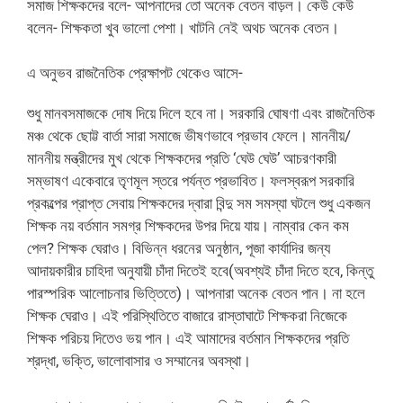
সমাজ শিক্ষকদের বলে- আপনাদের তো অনেক বেতন বাড়ল। কেউ কেউ
বলেন- শিক্ষকতা খুব ভালো পেশা। খাটনি নেই অথচ অনেক বেতন।
এ অনুভব রাজনৈতিক প্রেক্ষাপট থেকেও আসে-
শুধু মানবসমাজকে দোষ দিয়ে দিলে হবে না। সরকারি ঘোষণা এবং রাজনৈতিক
মঞ্চ থেকে ছোট্ট বার্তা সারা সমাজে ভীষণভাবে প্রভাব ফেলে। মাননীয়/
মাননীয় মন্ত্রীদের মুখ থেকে শিক্ষকদের প্রতি ‘ঘেউ ঘেউ’ আচরণকারী
সম্ভাষণ একেবারে তৃণমূল স্তরে পর্যন্ত প্রভাবিত। ফলস্বরূপ সরকারি
প্রকল্পের প্রাপ্ত সেবায় শিক্ষকদের দ্বারা বিন্দু সম সমস্যা ঘটলে শুধু একজন
শিক্ষক নয় বর্তমান সমগ্র শিক্ষকদের উপর দিয়ে যায়। নাম্বার কেন কম
পেল? শিক্ষক ঘেরাও। বিভিন্ন ধরনের অনুষ্ঠান, পূজা কার্যাদির জন্য
আদায়কারীর চাহিদা অনুযায়ী চাঁদা দিতেই হবে(অবশ্যই চাঁদা দিতে হবে, কিন্তু
পারস্পরিক আলোচনার ভিত্তিতে)। আপনারা অনেক বেতন পান। না হলে
শিক্ষক ঘেরাও। এই পরিস্থিতিতে বাজারে রাস্তাঘাটে শিক্ষকরা নিজেকে
শিক্ষক পরিচয় দিতেও ভয় পান। এই আমাদের বর্তমান শিক্ষকদের প্রতি
শ্রদ্ধা, ভক্তি, ভালোবাসার ও সম্মানের অবস্থা।