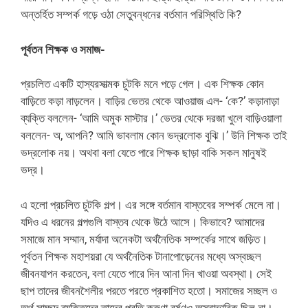
অন্তর্হিত সম্পর্ক গড়ে ওঠা সেতুবন্ধনের বর্তমান পরিস্থিতি কি?
পূর্বতন শিক্ষক ও সমাজ-
প্রচলিত একটি হাস্যরসাত্মক চুটকি মনে পড়ে গেল। এক শিক্ষক কোন
বাড়িতে কড়া নাড়লেন। বাড়ির ভেতর থেকে আওয়াজ এল- ‘কে?’ কড়ানাড়া
ব্যক্তি বললেন- ‘আমি অমুক মাস্টার।’ ভেতর থেকে দরজা খুলে বাড়িওয়ালা
বললেন- অ, আপনি? আমি ভাবলাম কোন ভদ্রলোক বুঝি।’ উনি শিক্ষক তাই
ভদ্রলোক নয়। অথবা বলা যেতে পারে শিক্ষক ছাড়া বাকি সকল মানুষই
ভদ্র।
এ হলো প্রচলিত চুটকি গল্প। এর সঙ্গে বর্তমান বাস্তবের সম্পর্ক মেলে না।
যদিও এ ধরনের গল্পগুলি বাস্তব থেকে উঠে আসে। কিভাবে? আমাদের
সমাজে মান সম্মান, মর্যাদা অনেকটা অর্থনৈতিক সম্পর্কের সাথে জড়িত।
পূর্বতন শিক্ষক মহাশয়রা যে অর্থনৈতিক টানাপোড়েনের মধ্যে অস্বচ্ছল
জীবনযাপন করতেন, বলা যেতে পারে দিন আনা দিন খাওয়া অবস্থা। সেই
ছাপ তাদের জীবনশৈলীর পরতে পরতে প্রকাশিত হতো। সমাজের সচ্ছল ও
অর্থ সাচ্ছন্দ ব্যক্তিদের তাদের প্রতি করুণা বর্ষণও অস্বাভাবিক ছিল না।