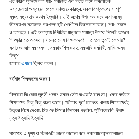
এর কারণ প্রসঙ্গে বলা যায়- সমাজের এক বিরাট অংশ অর্থনৈতিক
অস্বচ্ছলতা অস্বাচ্ছন্দ থেকে বঞ্চিত বেকারত্ব, সরকারি প্রকল্পের সম্পূর্ণ
স্বচ্ছ সদ্ব্যবহার অভাব ইত্যাদি। তাই অর্থের উপর ভর করে অসামঞ্জস্য
জীবনযাপন সমাজকে কমপক্ষে দুটি শ্রেণীতে বিভক্ত করেছে। যথা- সচ্ছল
ও অসচ্ছল। এই অবস্থায় নিপীড়িত মানুষকে সামান্য উসকে দিলেই আগুনে
ঘি পড়ার মত অবস্থা। সমস্ত দোষ শিক্ষকদেরই। তাহলে ত্রুটি কোথায়?
সমাজের আপামর জনগণ, সরকার শিক্ষকসহ, সরকারি কর্মচারী, না’কি অন্য
কিছু?
জানতে
এখানে
ক্লিক করুন।
বর্তমান শিক্ষকদের আচরণ-
শিক্ষকরা কি ধোয়া তুলসী পাতা? সমাজ সেটা কখনোই বলে না। খবরে বর্তমান
শিক্ষকদের কিছু কিছু ঘটনা আসে। পরীক্ষার পূর্বে ছাত্রের খাতায় শিক্ষকদেরই
উত্তর লিখে দেওয়া, মিড ডে মিলের হিসাবের গড়মিল, শ্লীলতাহানি, উদ্দাম
নৃত্য ইত্যাদি ইত্যাদি।
সমাজের এ দৃশ্য বা ঘটনাগুলি ভালো লাগেনা বলে সমালোচনা(সমালোচনা