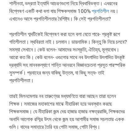
শালীনতা, ভদ্রতা ইত্যাদি আচরণগুলো নিয়ে দ্বিধাবিভক্ত। এধরনের
বিশ্লেষণ একটি কথা বলা যায় শিক্ষকসমাজ 100%
প্রগতিশীল
নয়।
এখানেও আসে প্রগতিশীলতার বৈশিষ্ট্য। কি সেই প্রগতিশীলতা?
প্রগতিশীল শব্দটিকেই বিশ্লেষণ করা হলে বলা যেতে পারে- প্রকৃষ্ট রূপে
গতিশীলতা। স্থবিরতা নাই। চলমান। ডায়নামিক। কিন্তু কি নিয়ে চলবে?
সমস্যা সেখানে। কেউ বলেন- আমাদের সংস্কৃতি, ঐতিহ্য, মূল্যবোধ।
আরো কত কি। কেউ বলেন- ওগুলোর সাথে নব উৎপাদিত উৎপাদিত উৎকৃষ্ট
দ্রব্যাদি সহ মানবকল্যাণে শান্তি আনয়নে বিজ্ঞানচেতনা প্রসূত পারস্পরিক
সুসম্পর্ক। প্রবাহের জন্য যাকিছু উত্তম, যা কিছু সত্য- তাই
প্রগতিশীলতা। ‌
তারই মিলনমেলার নব তারুণ্যের মধ্যমণিতে যারা আছেন তারা হলেন
শিক্ষক। সমাজের মহাকাশের মাঝে নীহারিকা হয়ে অবস্থান করছে
শিক্ষকসমাজ। যে নীহারিকা জন্ম দেয় হাজার হাজার নক্ষত্ররাজি, শিক্ষকদের
অনাদি আলোক রশ্মির উৎস থেকে জন্ম হয় আগামীর সমাজ সচলতার একক
গুলি। যাদের সমাহারে তৈরি হয় গোটা সমাজ, গোটা বিশ্ব।