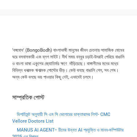
'বঙ্গবোধ' (BongoBodh) বাংলাভাষী মানুষের জীবন চেতনায় সামাজিক বোধের
ঘরে বসবাসকারী এক ব্লগ সাইট। দীর্ঘ সময় বন্ধুর চড়াই-উৎরাই পেরিয়ে বাঙালি
ও বাংলা ভাষা একুশের জ্যোতির্ময় ক্ষণে দাঁড়িয়েছে। বাঙ্গালীদের মনের মধ্যে
বিভিন্ন ধনাত্মক ঋণাত্মক পোস্টের ভীড়। কেউ বলছে বাঙালি গেল, সব শেষ।
অন্য কেউ বলছে ভয় পাওয়ার কিছু নেই, এভাবেই চলবে।
সাম্প্রতিক পোস্ট
ডিপার্টমেন্ট অনুযায়ী সি এম সি ভেলোরের ডাক্তারদের লিস্ট- CMC
Vellore Doctors List
MANUS AI AGENT– চীনের উন্নত AI প্রযুক্তি ও মানব-কম্পিউটার
2025 এর বিপ্লব