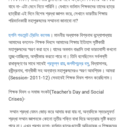
যাবে না- এটা মেনে নিতে পারিনি। যেখানে বর্তমান শিক্ষকদের তাদের ছাত্র
ছাত্রীরা এই দিনে বিশেষ শ্রদ্ধা জ্ঞাপন করে, সেখানে ভারতীয় শিক্ষায়
পরিবর্তনকারী মহাপুরুষদের সম্মাননা জানাবো না?
হুগলি গভমেন্ট ট্রেনিং কলেজ
। মাননীয় অধ্যাপক বিশ্বনাথ বন্দ্যোপাধ্যায়
আমাদের বললেন- শিক্ষক দিবসে আমাদের শিক্ষায় ইতিহাস সৃষ্টিকারী
মহাপুরুষদের স্মরণ করা হবে। যাদের অবদান বাঙালি তথা ভারতবাসী কখনো
তুচ্ছ-তাচ্ছিল্য, অস্বীকার করতে পারে না। তিনি বলেছিলেন সর্বপল্লী
রাধাকৃষ্ণণের সাথে সাথেই
প্রফুল্ল রায়
,
জগদীশচন্দ্র বসু
, বিদ্যাসাগর,
রবীন্দ্রনাথ, গান্ধীজী সহ অন্যান্য মহাপুরুষদেরও স্মরণ আবশ্যিক। আমরা
(Session- 2011-12) সেভাবেই শিক্ষক দিবস পালন করেছিলাম।
শিক্ষক দিবস ও সমাজ সংকট(Teacher’s Day and Social
Crises)-
সম্মান শ্রদ্ধা যেমন জোড় করে আদায় করা যায় না, অন্যদিকে স্বতঃস্ফূর্ত
শ্রদ্ধা সম্মান জ্ঞাপনকে কোনো তৃতীয় শক্তি বাধা দিয়ে অন্তরায় সৃষ্টি করতে
পারে না। এখন প্রশ্ন হলো- বর্তমান ছাত্র-ছাত্রী অভিভাবক ও শিক্ষকদের