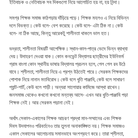
ইতিবাচক ও নেতিবাচক সব দিকগুলো নিয়ে আলোচিত হয় না, হয় নিন্দা।
সমগ্র শিক্ষক সমাজ কাঠগড়ায় দাঁড়িয়ে পড়ে। শিক্ষক মহলও এ নিয়ে বিভিন্ন
দলে বিভক্ত। কেউ বলে- বেশ করেছে। কেউ বলে- এটা ঠিক না। কেউ
বলে- না ঠিক আছে, কিন্তু আরেকটু শালীনতা থাকলে ভাল হত।
ভদ্রতা, শালীনতা বিষয়টি আপেক্ষিক। স্থান-কাল-পাত্র ভেদে ভিন্ন ব্যাখ্যা
দেয়। উদাহরণ দেওয়া যাক। কোন কনভেন্ট বিদ্যালয় ছাত্রীদের ইউনিফর্ম
গ্রাম বাংলা কোন স্থানীয় ভাষার বিদ্যালয় প্রচলন হলে, গেল গেল রব উঠে
যাবে। শ্লীলতা, শালীনতা নিয়ে এ প্রশ্ন উঠতেই পারে। সেরকম শিক্ষকদের
পোশাক নিয়ে নানান মতবিরোধ। কেউ বলে ধুতি পাঞ্জাবি, কেউ বলে সাধারণ
প্যান্ট-শার্ট, কেউ বলে শাড়ী। অন্যরা সালোয়ার কামিজে আস্থা রাখেন।
জনসমাজ থেকেও কখনো কখনো মন্তব্য আসে- এখন আর ধুতি-পাঞ্জাবি পড়া
শিক্ষক নেই। আর সেরকম পড়ানা নেই।
অর্থাৎ সেকাল-একালের শিক্ষক আচরণ শ্রদ্ধা মান-সম্মানের এবং শিক্ষক
দিবস উদযাপনও পরিবর্তনেও তার তুলনা অনাকাঙ্ক্ষিত নয়। শিক্ষক সমাজও
একাল সেকালের আলোচনায় সমানভাবে অংশগ্রহণ করে। তারা শ্লীলতা,