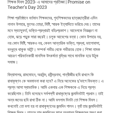
শিক্ষক দিবস 2023- এ আমাদের প্রতিজ্ঞা | Promise on
Teacher’s Day 2023
শিক্ষা প্রতিষ্ঠানে বর্তমান শিক্ষকদের, গৃহশিক্ষকদের ছাত্রছাত্রীরা এদিন
নানান উপহার, ফুলের তোড়া, মিষ্টি, স্মারক ইত্যাদিতে ভরিয়ে দেয়। তাদের
মনে স্বতস্ফূর্ত, ভক্তি-শ্রদ্ধারই বহিঃপ্রকাশ। আবেগকে নিয়ন্ত্রণ না
হোক, ঝড়ে পড়ুক সারা বছরই। চলুক আবেগের বন্যা। কোন উপহার নয়,
নয় কোন মিষ্টি, স্মারকও নয়, কেবল আন্তরিক ভক্তি, শ্রদ্ধা, ভালোবাসা,
বন্ধুত্ব থাকুক অটুট। সম্পর্ক গভীর থেকে গভীরতর হোক। শিক্ষা নামক
আচরণ পরিবর্তনকারী মানসিক উৎকর্ষতা বৃদ্ধির সাথে মানবিক হয়ে উঠুক
সমাজ।
বিদ্যাসাগর, রামমোহন, অরবিন্দ, রবীন্দ্রনাথ, গান্ধীজীর ছবি রাখলে কি
রাধাকৃষ্ণন কে অবমাননা করা হবে? এ নিয়ে অনেকের দু’ভাগে বিভক্ত। এ
প্রশ্ন আসা স্বাভাবিক‌। আমি একবার এক শিক্ষককে এ নিয়ে প্রশ্ন
করেছিলাম। তিনি বলেছেন সর্বপল্লী রাধাকৃষ্ণের জন্মদিনটাই প্রধান। তাই
অন্য জনের ছবি রাখা ঠিক না। আমি বললাম দিনটা তো শিক্ষক দিবস।
কখনোই তো বলা হয় না রাধাকৃষ্ণনের জন্মদিন পালন। হ্যাঁ তার জন্মদিনটাই
শিক্ষক দিবস। তাহলে তার জন্মদিনের সাথে অন্যান্য শিক্ষকদের স্মরণ করা