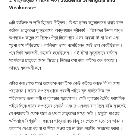
Weakness
–
এটি ব্যক্তিগত ক্ষতি হিসেবে চিহ্নিত। বিগত ছাত্র আন্দোলনের ধারায় বদল
বর্তমান ছাত্রদের মূল্যবোধের অবমূল্যায়ন স্বীকার্য। নিজেদের উদ্দাম আনন্দ
অপরকেও আনন্দ না দিলেও পীড়া দিতে পারে এসব অবকাশই না রাখা এক
প্রথা হয়ে দাঁড়িয়েছে। কালিদাস ডালে বসেছিলেন সেই ডাল কেটেছিলেন।
পরে তিনি মহাজ্ঞানী, মহাকবি হয়েছিলেন। এই ঘটনা সূত্রাকারে বর্তমান
সংগঠনের ছাত্ররা মেনে নিচ্ছে। নিজের বসা ডাল কাটতে শুরু করেছে।
ভাবছে মহাজ্ঞানী হবে।
এটাও বলা যেতে পারে তাদেরকে ডালটিকে কেউ কাটতে বলছে কি’না দেখা
প্রয়োজন। ছাত্র সংগঠন থেকে পরবর্তী পর্যায়ে মূল রাজনৈতিক দল
পরিচালনার জন্য কর্মী বা ক্যাডার প্রয়োজন। সেই ক্যাডার তৈরির প্রাথমিক
পর্যায়ে দিকে ছাত্র সংগঠনের সেনানী এবং দু-একজন বাদ দিলে বাকি সকলেই
যে ক্যাডার’ই থেকে যাবে এ ধারণা ছাত্রদের মধ্যে নেই। দুমুঠো পাওয়ার
অভিলাসে বিশ্বাসী এ ধরনের ছাত্ররা বড় কিছু যে পেতে পারতো সে ভাবনার
অবকাশ দেওয়া হয় না বা দিতে দেওয়া হয় না উচ্চ শ্রেণীর নেতাদের দ্বারা।