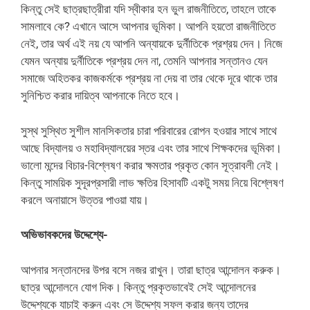
কিন্তু সেই ছাত্রছাত্রীরা যদি স্বীকার হন ভুল রাজনীতিতে, তাহলে তাকে
সামলাবে কে? এখানে আসে আপনার ভূমিকা। আপনি হয়তো রাজনীতিতে
নেই, তার অর্থ এই নয় যে আপনি অন্যায়কে দুর্নীতিকে প্রশ্রয় দেন। নিজে
যেমন অন্যায় দুর্নীতিকে প্রশ্রয় দেন না, তেমনি আপনার সন্তানও যেন
সমাজে অহিতকর কাজকর্মকে প্রশ্রয় না দেয় বা তার থেকে দূরে থাকে তার
সুনিশ্চিত করার দায়িত্ব আপনাকে নিতে হবে।
সুস্থ সুস্থিত সুশীল মানসিকতার চারা পরিবারের রোপন হওয়ার সাথে সাথে
আছে বিদ্যালয় ও মহাবিদ্যালয়ের স্তর এবং তার সাথে শিক্ষকদের ভূমিকা।
ভালো মন্দের বিচার-বিশ্লেষণ করার ক্ষমতার প্রকৃত কোন সূত্রাবলী নেই।
কিন্তু সাময়িক সুদূরপ্রসারী লাভ ক্ষতির হিসাবটি একটু সময় নিয়ে বিশ্লেষণ
করলে অনায়াসে উত্তর পাওয়া যায়।
অভিভাবকদের উদ্দেশ্যে-
আপনার সন্তানদের উপর বসে নজর রাখুন। তারা ছাত্র আন্দোলন করুক।
ছাত্র আন্দোলনে যোগ দিক। কিন্তু প্রকৃতভাবেই সেই আন্দোলনের
উদ্দেশ্যকে যাচাই করুন এবং সে উদ্দেশ্য সফল করার জন্য তাদের