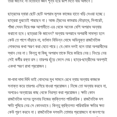
তারা জানেই না হিতাহিত জ্ঞান শূন্য হয়ে ঝাঁপ দিতে যায় আগুনে।
ছাত্রদের দ্বারা ছোট ছোট অপরাধ মূলক কাজের হাতে খড়ি দেওয়া হচ্ছে।
ছাত্ররা বুঝতেই পারছেন না। আজ ট্রেনের কামরায় দৌড়াত্ব, সিগারেট,
গাঁজা সেবন দিয়ে শুরু আগামীতে এর থেকে অনেক বেশি অপরাধ অন্যায়
করানো হবে। ছাত্ররা কি জানেন? অন্যায় অপরাধে অপরাধী সাবস্ত হলে
কেউ তে পাশে দাঁড়াবে না, বর্তমান বিভিন্ন দোষে অভিযুক্ত রাজনৈতিক
লোকদের কথা স্মরণ করা যেতে পারে। যে কোন দলই বলে তারা অপরাধীদের
স্থান নেয় না। কিন্তু যা কিছু অপরাধ তাকে দিয়ে করিয়ে নেয়। নিংড়ে নেয়
সেই কর্মীর রক্ত রস। তারপর ছুঁড়ে ফেলে দেয়। ছাত্র-ছাত্রীদের অবশ্যই
একথা স্মরণ রাখা প্রয়োজন।
মা-বাবা দাদা দিদি ভাই বোনদের মুখ সামনে রেখে ন্যায় অন্যায় কাজকে
সনাক্ত করে তারপর এগিয়ে যাওয়া প্রয়োজন। নিজে তো অন্যায় করবে না,
অপরেও অন্যায়ের কাছ থেকে নিরস্ত করা প্রয়োজন। ক্ষতি কোন
রাজনৈতিক দলের তুলনায় নিজের ব্যক্তিগত পারিবারিক। রাজনৈতিক দল
ক্ষতি পুষিয়ে নেয় সে কোনভাবে। কিন্তু ব্যক্তিগত পারিবারিক ক্ষতির ক্ষত
কেউ পূরণ করবে না। রাজনৈতিক দলগুলি তোমার প্রয়োজনে বা জনগণের