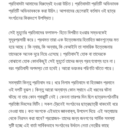
প্রতিবাদটা আমাদের বিরুদ্ধেই হওয়া উচিত। প্রতিবাদটা প্রতিটি অভিভাবক
প্রতিটি অভিভাবককে করা উচিৎ। আপনাদের ছেলেরাই বর্তমান ওই ছাত্র
সংগঠনের কিয়দংশে উপস্থিত।
সেই মুহূর্তের প্রতিবাদের ফলাফল- হিতে বিপরীত হওয়ার সম্ভবকেই
সুদূরপ্রসারী করে। প্রথমত তারা এক উত্তেজনায় হিতাহিত জ্ঞানশূন্যের মত
হয়ে আছে। কি ন্যায়, কি অন্যায়, কি বেআইনি তা সাময়িক উত্তেজনায়
তাদেরকে অনেক দূরে নিয়ে এসেছে। প্রতিবাদ’ই হোক বা তাদেরকে
বোঝানো হোক কোনকিছুই সেই মুহূর্তে তাদের জন্য গ্রহণযোগ্য হবে না।
বরং প্রতিবাদী অপদস্ত তো হবেই। আরো ভয়ংকর পরিণতি ঘটতে পারে।
সমস্যাটা কিন্তু প্রতিবাদ নয়। ধরে নিলাম প্রতিবাদে বা হিতজ্ঞান প্রদানে
ওই দলটি বুঝল। কিন্তু আরো অন্যান্য কোন স্থানে এই ধরনের ঘটনা
ঘটছে না তার কোন গ্যারান্টি নেই। কেননা তারপর দিন ছিল ছাত্রসংগঠনটির
প্রতিষ্ঠা দিবসের মিটিং। সকল ট্রেনেই সংগঠনের ছাত্রছাত্রী থাকবেই ধরে
নেওয়া যায়। কত অংশকে এইভাবে জ্ঞানবাক্য, উপদেশ দিয়ে এই অত্যাচার
থেকে নিরসন করা যাবে? প্রয়োজন- তাদের জন্য জনগণের সার্বিক সমস্যা
সৃষ্টি হচ্ছে এই বার্তা সার্বিকভাবে সংগঠনের উর্ধতন নেতা নেত্রীর কাছে