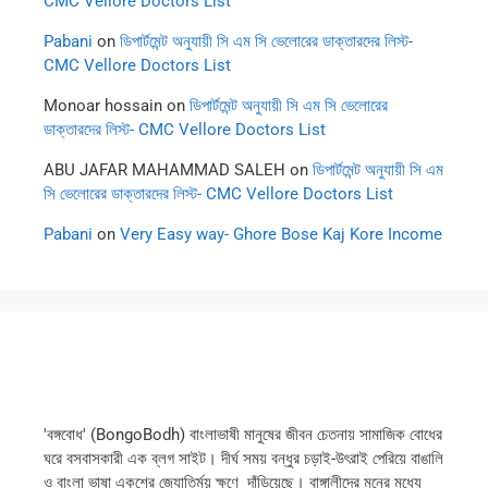
CMC Vellore Doctors List
Pabani
on
ডিপার্টমেন্ট অনুযায়ী সি এম সি ভেলোরের ডাক্তারদের লিস্ট-
CMC Vellore Doctors List
Monoar hossain
on
ডিপার্টমেন্ট অনুযায়ী সি এম সি ভেলোরের
ডাক্তারদের লিস্ট- CMC Vellore Doctors List
ABU JAFAR MAHAMMAD SALEH
on
ডিপার্টমেন্ট অনুযায়ী সি এম
সি ভেলোরের ডাক্তারদের লিস্ট- CMC Vellore Doctors List
Pabani
on
Very Easy way- Ghore Bose Kaj Kore Income
'বঙ্গবোধ' (BongoBodh) বাংলাভাষী মানুষের জীবন চেতনায় সামাজিক বোধের
ঘরে বসবাসকারী এক ব্লগ সাইট। দীর্ঘ সময় বন্ধুর চড়াই-উৎরাই পেরিয়ে বাঙালি
ও বাংলা ভাষা একুশের জ্যোতির্ময় ক্ষণে দাঁড়িয়েছে। বাঙ্গালীদের মনের মধ্যে