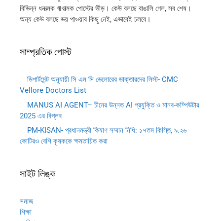
বিভিন্ন ধনাত্মক ঋণাত্মক পোস্টের ভীড়। কেউ বলছে বাঙালি গেল, সব শেষ।
অন্য কেউ বলছে ভয় পাওয়ার কিছু নেই, এভাবেই চলবে।
সাম্প্রতিক পোস্ট
ডিপার্টমেন্ট অনুযায়ী সি এম সি ভেলোরের ডাক্তারদের লিস্ট- CMC
Vellore Doctors List
MANUS AI AGENT– চীনের উন্নত AI প্রযুক্তি ও মানব-কম্পিউটার
2025 এর বিপ্লব
PM-KISAN- প্রধানমন্ত্রী কিষাণ সম্মান নিধি: ১৭তম কিস্তি, ৯.২৬
কোটিরও বেশি কৃষককে ক্ষমতায়িত করা
সাইট লিঙ্ক
সমাজ
শিক্ষা