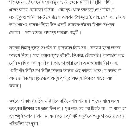
গত ২৮/০৮/২০২২ সময় সন্ধ্যা ছয়টা থেকে আটটা। স্থান- শহীদ
এক্সপ্রেসের জেনারেল কামরা। বোলপুর থেকে কামারকুণ্ড পর্যন্ত যে
সময়টুকুতে আমি একটি জেনারেল কামরায় উপস্থিত ছিলাম, সেই কামরা সহ
আশেপাশের কামরাগুলিতে ছিল একটি ছাত্রসংগঠনের বিশাল সংখ্যক
সেনানি। সঙ্গে রয়েছে অসংখ্য সাধারণ যাত্রী।
সমস্যা কিন্তু ছাত্র সংগঠন বা ছাত্রদের নিয়ে নয়। সমস্যা হলো তাদের
আচরণ নিয়ে। সারা কামরা জুড়ে হইচই, চিৎকার, চেঁচামেচি। কম্পাঙ্ক কত
ডেসিবল ছিল বলা মুশকিল। তাছাড়া তারা কোন এক জায়গায় স্থির নয়,
প্রতি পাঁচ মিনিট দশ মিনিট অন্তর অন্তর এই কামরা থেকে সে কামরা বা
কামরার এক প্রান্ত থেকে অন্য প্রান্ত অদম্য চিৎকারে যাওয়া আসা
করছে।
কখনো বা কামরার ঠিক মাঝখানে দাঁড়িয়ে গান গাওয়া। গানের নামে এমন
ভয়ঙ্কর চিৎকার হয় জানা ছিল না। সুর তাল লয় তো ছিলই না। যা থাকে তা
হল শুধু চিৎকার। গান নয় মনে হলো প্রতিটি যাত্রীকে অসুস্থ করে দেওয়ার
পরিকল্পিত শব্দ দূষণ।