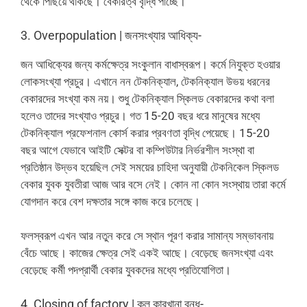
থেকে পিছিয়ে থাকছে। বেকারত্ব বৃদ্ধি পাচ্ছে।
3. Overpopulation | জনসংখ্যার আধিক্য-
জন আধিক্যের জন্য কর্মক্ষেত্র সংকুলান বাধাস্বরূপ। কর্মে নিযুক্ত হওয়ার
লোকসংখ্যা প্রচুর। এখানে নন টেকনিক্যাল, টেকনিক্যাল উভয় ধরনের
বেকারদের সংখ্যা কম নয়। শুধু টেকনিক্যাল স্কিলড বেকারদের কথা বলা
হলেও তাদের সংখ্যাও প্রচুর। গত 15-20 বছর ধরে মানুষের মধ্যে
টেকনিক্যাল প্রফেশনাল কোর্স করার প্রবণতা বৃদ্ধি পেয়েছে। 15-20
বছর আগে যেভাবে আইটি সেক্টর বা কম্পিউটার নির্ভরশীল সংস্থা বা
প্রতিষ্ঠান উদ্ভব হয়েছিল সেই সময়ের চাহিদা অনুযায়ী টেকনিকেল স্কিলড
বেকার যুবক যুবতীরা আজ আর বসে নেই। কোন না কোন সংস্থায় তারা কর্মে
যোগদান করে বেশ দক্ষতার সঙ্গে কাজ করে চলেছে।
ফলস্বরূপ এখন আর নতুন করে সে স্থান পূরণ করার সামান্য সম্ভাবনায়
বেঁচে আছে। কাজের ক্ষেত্র সেই একই আছে। বেড়েছে জনসংখ্যা এবং
বেড়েছে কর্মী পদপ্রার্থী বেকার যুবকদের মধ্যে প্রতিযোগিতা।
4. Closing of factory | কল কারখানা বন্ধ-