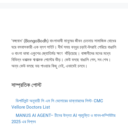
'বঙ্গবোধ' (BongoBodh) বাংলাভাষী মানুষের জীবন চেতনায় সামাজিক বোধের
ঘরে বসবাসকারী এক ব্লগ সাইট। দীর্ঘ সময় বন্ধুর চড়াই-উৎরাই পেরিয়ে বাঙালি
ও বাংলা ভাষা একুশের জ্যোতির্ময় ক্ষণে দাঁড়িয়েছে। বাঙ্গালীদের মনের মধ্যে
বিভিন্ন ধনাত্মক ঋণাত্মক পোস্টের ভীড়। কেউ বলছে বাঙালি গেল, সব শেষ।
অন্য কেউ বলছে ভয় পাওয়ার কিছু নেই, এভাবেই চলবে।
সাম্প্রতিক পোস্ট
ডিপার্টমেন্ট অনুযায়ী সি এম সি ভেলোরের ডাক্তারদের লিস্ট- CMC
Vellore Doctors List
MANUS AI AGENT– চীনের উন্নত AI প্রযুক্তি ও মানব-কম্পিউটার
2025 এর বিপ্লব