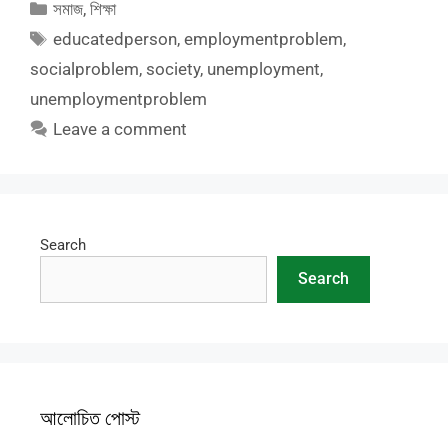
Categories
সমাজ
,
শিক্ষা
Tags
educatedperson
,
employmentproblem
,
socialproblem
,
society
,
unemployment
,
unemploymentproblem
Leave a comment
Search
Search
আলোচিত পোস্ট