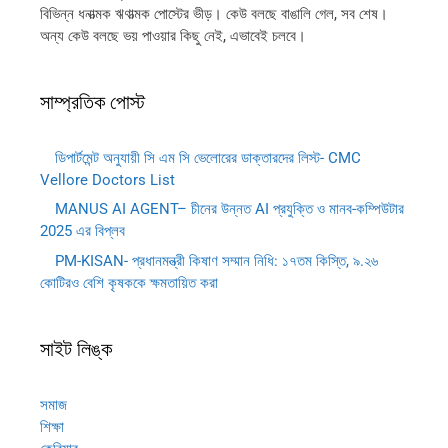
বিভিন্ন ধনাত্মক ঋণাত্মক পোস্টের ভীড়। কেউ বলছে বাঙালি গেল, সব শেষ।
অন্য কেউ বলছে ভয় পাওয়ার কিছু নেই, এভাবেই চলবে।
সাম্প্রতিক পোস্ট
ডিপার্টমেন্ট অনুযায়ী সি এম সি ভেলোরের ডাক্তারদের লিস্ট- CMC
Vellore Doctors List
MANUS AI AGENT– চীনের উন্নত AI প্রযুক্তি ও মানব-কম্পিউটার
2025 এর বিপ্লব
PM-KISAN- প্রধানমন্ত্রী কিষাণ সম্মান নিধি: ১৭তম কিস্তি, ৯.২৬
কোটিরও বেশি কৃষককে ক্ষমতায়িত করা
সাইট লিঙ্ক
সমাজ
শিক্ষা