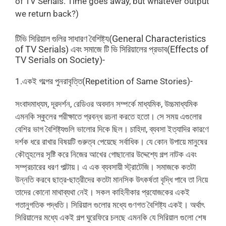
of TV Serials. Time goes away, but whatever output
we return back?)
টিভি সিরিয়াল গুলির সাধারণ বৈশিষ্ট্য(General Characteristics
of TV Serials) এবং সমাজে টি ভি সিরিয়ালের প্রভাব(Effects of
TV Serials on Society)-
1.একই গল্পের পুনরাবৃত্তি(Repetition of Same Stories)-
সংবাদমাধ্যম, দূরদর্শন, রেডিওর অবদান সম্পর্কে মাধ্যমিক, উচ্চমাধ্যমিক
এমনকি স্কুলের পরীক্ষাতে প্রবন্ধ রচনা করতে হতো। সে সময় এগুলোর
বেশির ভাগ বৈশিষ্ট্যগুলি ভালোর দিকে ছিল। চাহিদা, ব্যবসা ইত্যাদির কারণে
দর্শক ধরে রাখার বিষয়টি গুরুত্ব পেয়েছে সর্বাধিক। যে কোন উপায়ে মানুষের
কৌতূহলের সৃষ্টি করে নিজের আখের গোছানোর উদ্দেশ্যে গল্প নাটক এবং
সম্প্রচারের ধরণ পাল্টায়। এ এক ব্যবসায়ী স্ট্রাটেজি। সমাজকে কতটা
উন্নতি করবে ছাত্র-ছাত্রীদের কতটা মানসিক উৎকর্ষতা বৃদ্ধি পাবে তা নিয়ে
তাদের কোনো মাথাব্যথা নেই। সকল কাহিনীকার প্রযোজকের একই
গতানুগতিক পদ্ধতি। সিরিয়াল গুলোর মধ্যে গুণগত বৈশিষ্ট্য একই‌। অর্থাৎ
সিরিয়ালের মধ্যে একই গল্প ঘুরেফিরে চলছে এমনকি যে সিরিয়াল গুলো শেষ