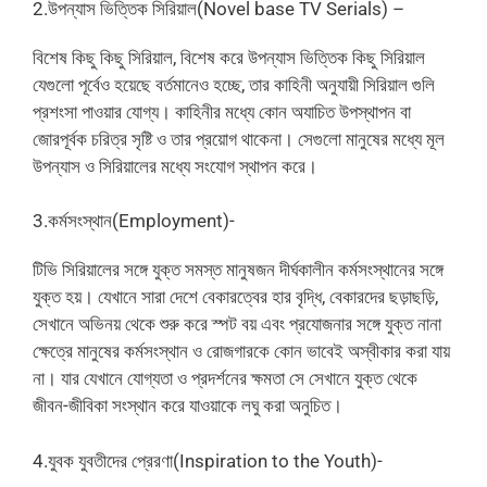
2.উপন্যাস ভিত্তিক সিরিয়াল(Novel base TV Serials) –
বিশেষ কিছু কিছু সিরিয়াল, বিশেষ করে উপন্যাস ভিত্তিক কিছু সিরিয়াল
যেগুলো পূর্বেও হয়েছে বর্তমানেও হচ্ছে, তার কাহিনী অনুযায়ী সিরিয়াল গুলি
প্রশংসা পাওয়ার যোগ্য। কাহিনীর মধ্যে কোন অযাচিত উপস্থাপন বা
জোরপূর্বক চরিত্র সৃষ্টি ও তার প্রয়োগ থাকেনা। সেগুলো মানুষের মধ্যে মূল
উপন্যাস ও সিরিয়ালের মধ্যে সংযোগ স্থাপন করে।
3.কর্মসংস্থান(Employment)-
টিভি সিরিয়ালের সঙ্গে যুক্ত সমস্ত মানুষজন দীর্ঘকালীন কর্মসংস্থানের সঙ্গে
যুক্ত হয়। যেখানে সারা দেশে বেকারত্বের হার বৃদ্ধি, বেকারদের ছড়াছড়ি,
সেখানে অভিনয় থেকে শুরু করে স্পট বয় এবং প্রযোজনার সঙ্গে যুক্ত নানা
ক্ষেত্রে মানুষের কর্মসংস্থান ও রোজগারকে কোন ভাবেই অস্বীকার করা যায়
না। যার যেখানে যোগ্যতা ও প্রদর্শনের ক্ষমতা সে সেখানে যুক্ত থেকে
জীবন-জীবিকা সংস্থান করে যাওয়াকে লঘু করা অনুচিত।
4.যুবক যুবতীদের প্রেরণা(Inspiration to the Youth)-