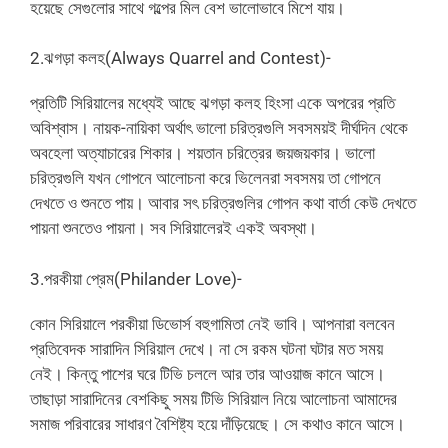
হয়েছে সেগুলোর সাথে গল্পের মিল বেশ ভালোভাবে মিশে যায়।
2.ঝগড়া কলহ(Always Quarrel and Contest)-
প্রতিটি সিরিয়ালের মধ্যেই আছে ঝগড়া কলহ হিংসা একে অপরের প্রতি
অবিশ্বাস। নায়ক-নায়িকা অর্থাৎ ভালো চরিত্রগুলি সবসময়ই দীর্ঘদিন থেকে
অবহেলা অত্যাচারের শিকার। শয়তান চরিত্রের জয়জয়কার। ভালো
চরিত্রগুলি যখন গোপনে আলোচনা করে ভিলেনরা সবসময় তা গোপনে
দেখতে ও শুনতে পায়। আবার সৎ চরিত্রগুলির গোপন কথা বার্তা কেউ দেখতে
পায়না শুনতেও পায়না। সব সিরিয়ালেরই একই অবস্থা।
3.পরকীয়া প্রেম(Philander Love)-
কোন সিরিয়ালে পরকীয়া ডিভোর্স বহুগামিতা নেই ভাবি। আপনারা বলবেন
প্রতিবেদক সারাদিন সিরিয়াল দেখে। না সে রকম ঘটনা ঘটার মত সময়
নেই‌। কিন্তু পাশের ঘরে টিভি চললে আর তার আওয়াজ কানে আসে।
তাছাড়া সারাদিনের বেশকিছু সময় টিভি সিরিয়াল নিয়ে আলোচনা আমাদের
সমাজ পরিবারের সাধারণ বৈশিষ্ট্য হয়ে দাঁড়িয়েছে‌। সে কথাও কানে আসে।