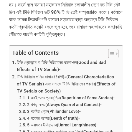
হয়। সার্ভে বলে রামায়ণ মহাভারত সিরিয়াল চলাকালীন দেশে যত টিভি সেট
ছিল এই টিভি সিরিয়াল দুটি 98% টি ভি-তেই সম্প্রচারিত হতো। বর্তমানে
যাকে আমরা টিআরপি বলি রামায়ণ মহাভারত ছাড়া অন্যান্য টিভি সিরিয়াল
কতটা প্রভাবিত করেনি বললে ভুল হবে, তবে রামায়ণ-মহাভারতের কাছাকাছি
পৌঁছাতে পারেনি বলাটাই যুক্তিযুক্ত।
Table of Contents
টিভি প্রোগ্রাম বা টিভি সিরিয়ালের ভালো-মন্দ(Good and Bad
Effects of TV Serials)-
টিভি সিরিয়াল গুলির সাধারণ বৈশিষ্ট্য(General Characteristics
of TV Serials) এবং সমাজে টি ভি সিরিয়ালের প্রভাব(Effects of
TV Serials on Society)-
1.একই গল্পের পুনরাবৃত্তি(Repetition of Same Stories)-
2.ঝগড়া কলহ(Always Quarrel and Contest)-
3.পরকীয়া প্রেম(Philander Love)-
4.সত্যের পরাজয়(Death of truth)-
5.অবাস্তব দীর্ঘসূত্রতা(Unreal Lengthiness)-
7.বাস্তবের সামাজিক অনুষ্ঠানের সাথে মিলন(Correlation with