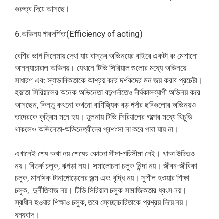
গুরুত্ব দিয়ে আসছে।
6.অভিনয় পারদর্শিতা(Efficiency of acting)
বেশির ভাগ সিনেমায় দেখা যায় বাস্তব অভিনয়ের বাইরে একটা রং মেশানো
আনন্যাচারাল অভিনয়। যেখানে টিভি সিরিয়াল গুলোর মধ্যে অভিনয়ে
সাধারণ এবং স্বাভাবিকতাকে আশ্রয় করে দর্শকদের মন জয় করার প্রচেষ্টা।
হয়তো সিরিয়ালের অনেক অভিনেতা বড়পর্দাতেও দীর্ঘকালব্যাপী অভিনয় করে
আসছেন, কিন্তু কখনো কখনো বাণিজ্যিক বড় পর্দার ছবিগুলোর অভিনয়ও
তাদেরকে কৃত্রিম মনে হয়। তুলনায় টিভি সিরিয়ালের গল্পের মধ্যে খিচুড়ি
থাকলেও অভিনেতা-অভিনেত্রীদের প্রশংসা না করে পারা যায় না।
এখানেই শেষ কথা নয় শেষের কোনো সীমা-পরিসীমা নেই। থাকা উচিতও
নয়। বিতর্ক চলুক, ঝগড়া নয়। সমালোচনা চলুক নিন্দা নয়। জীবন-জীবিকা
চলুক, মানসিক টানাপোড়েনের জন্ম এবং বৃদ্ধি নয়। সুশীল হওয়ার শিক্ষা
চলুক, দুর্নীতিবাজ নয়। টিভি সিরিয়াল চলুক সামাজিকতার ধ্বংস নয়।
স্বাধীন হওয়ার শিক্ষাও চলুক, তবে স্বেচ্ছাচারিতাকে প্রশ্রয় দিয়ে নয়।
ধন্যবাদ।