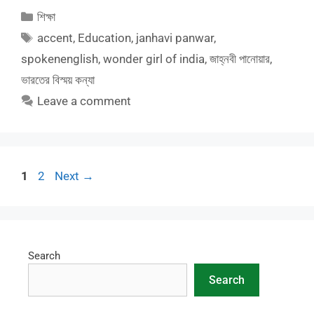
Categories
শিক্ষা
Tags
accent
,
Education
,
janhavi panwar
,
spokenenglish
,
wonder girl of india
,
জাহ্নবী পানোয়ার
,
ভারতের বিস্ময় কন্যা
Leave a comment
Page
Page
1
2
Next
→
Search
Search