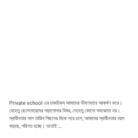
Private school এর চাকচিক্য আমাদের ভীষণভাবে আকর্ষণ করে।
যেহেতু ছেলেমেয়েদের পড়াশোনার বিষয়, সেহেতু কোনো সমঝোতা নয়।
স্বাধীনতার সাল তারিখ পিছনের দিকে সরে চলে, আমাদের স্বাধীনতার বয়স
বাড়ছে, পরিণত হচ্ছে। ততোই …