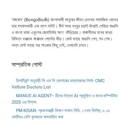
'বঙ্গবোধ' (BongoBodh) বাংলাভাষী মানুষের জীবন চেতনায় সামাজিক বোধের
ঘরে বসবাসকারী এক ব্লগ সাইট। দীর্ঘ সময় বন্ধুর চড়াই-উৎরাই পেরিয়ে বাঙালি
ও বাংলা ভাষা একুশের জ্যোতির্ময় ক্ষণে দাঁড়িয়েছে। বাঙ্গালীদের মনের মধ্যে
বিভিন্ন ধনাত্মক ঋণাত্মক পোস্টের ভীড়। কেউ বলছে বাঙালি গেল, সব শেষ।
অন্য কেউ বলছে ভয় পাওয়ার কিছু নেই, এভাবেই চলবে।
সাম্প্রতিক পোস্ট
ডিপার্টমেন্ট অনুযায়ী সি এম সি ভেলোরের ডাক্তারদের লিস্ট- CMC
Vellore Doctors List
MANUS AI AGENT– চীনের উন্নত AI প্রযুক্তি ও মানব-কম্পিউটার
2025 এর বিপ্লব
PM-KISAN- প্রধানমন্ত্রী কিষাণ সম্মান নিধি: ১৭তম কিস্তি, ৯.২৬
কোটিরও বেশি কৃষককে ক্ষমতায়িত করা