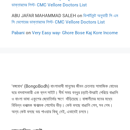
ডাক্তারদের লিস্ট- CMC Vellore Doctors List
ABU JAFAR MAHAMMAD SALEH
on
ডিপার্টমেন্ট অনুযায়ী সি এম
সি ভেলোরের ডাক্তারদের লিস্ট- CMC Vellore Doctors List
Pabani
on
Very Easy way- Ghore Bose Kaj Kore Income
'বঙ্গবোধ' (BongoBodh) বাংলাভাষী মানুষের জীবন চেতনায় সামাজিক বোধের
ঘরে বসবাসকারী এক ব্লগ সাইট। দীর্ঘ সময় বন্ধুর চড়াই-উৎরাই পেরিয়ে বাঙালি
ও বাংলা ভাষা একুশের জ্যোতির্ময় ক্ষণে দাঁড়িয়েছে। বাঙ্গালীদের মনের মধ্যে
বিভিন্ন ধনাত্মক ঋণাত্মক পোস্টের ভীড়। কেউ বলছে বাঙালি গেল, সব শেষ।
অন্য কেউ বলছে ভয় পাওয়ার কিছু নেই, এভাবেই চলবে।