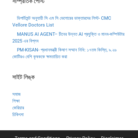
সাম্প্রতিক পোস্ট
ডিপার্টমেন্ট অনুযায়ী সি এম সি ভেলোরের ডাক্তারদের লিস্ট- CMC
Vellore Doctors List
MANUS AI AGENT– চীনের উন্নত AI প্রযুক্তি ও মানব-কম্পিউটার
2025 এর বিপ্লব
PM-KISAN- প্রধানমন্ত্রী কিষাণ সম্মান নিধি: ১৭তম কিস্তি, ৯.২৬
কোটিরও বেশি কৃষককে ক্ষমতায়িত করা
সাইট লিঙ্ক
সমাজ
শিক্ষা
কেরিয়ার
চিকিৎসা