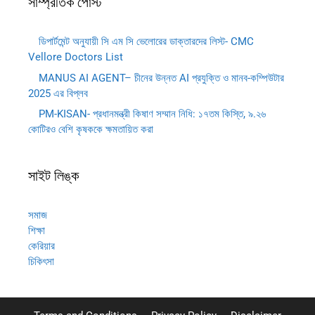
সাম্প্রতিক পোস্ট
ডিপার্টমেন্ট অনুযায়ী সি এম সি ভেলোরের ডাক্তারদের লিস্ট- CMC
Vellore Doctors List
MANUS AI AGENT– চীনের উন্নত AI প্রযুক্তি ও মানব-কম্পিউটার
2025 এর বিপ্লব
PM-KISAN- প্রধানমন্ত্রী কিষাণ সম্মান নিধি: ১৭তম কিস্তি, ৯.২৬
কোটিরও বেশি কৃষককে ক্ষমতায়িত করা
সাইট লিঙ্ক
সমাজ
শিক্ষা
কেরিয়ার
চিকিৎসা