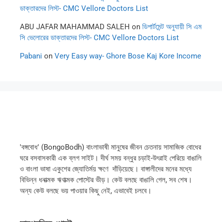
ডাক্তারদের লিস্ট- CMC Vellore Doctors List
ABU JAFAR MAHAMMAD SALEH
on
ডিপার্টমেন্ট অনুযায়ী সি এম
সি ভেলোরের ডাক্তারদের লিস্ট- CMC Vellore Doctors List
Pabani
on
Very Easy way- Ghore Bose Kaj Kore Income
'বঙ্গবোধ' (BongoBodh) বাংলাভাষী মানুষের জীবন চেতনায় সামাজিক বোধের
ঘরে বসবাসকারী এক ব্লগ সাইট। দীর্ঘ সময় বন্ধুর চড়াই-উৎরাই পেরিয়ে বাঙালি
ও বাংলা ভাষা একুশের জ্যোতির্ময় ক্ষণে দাঁড়িয়েছে। বাঙ্গালীদের মনের মধ্যে
বিভিন্ন ধনাত্মক ঋণাত্মক পোস্টের ভীড়। কেউ বলছে বাঙালি গেল, সব শেষ।
অন্য কেউ বলছে ভয় পাওয়ার কিছু নেই, এভাবেই চলবে।