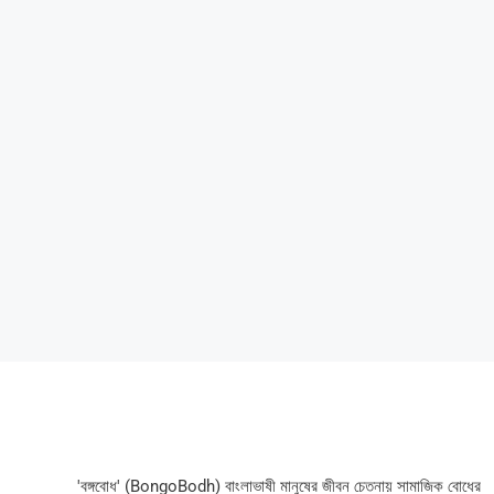
'বঙ্গবোধ' (BongoBodh) বাংলাভাষী মানুষের জীবন চেতনায় সামাজিক বোধের