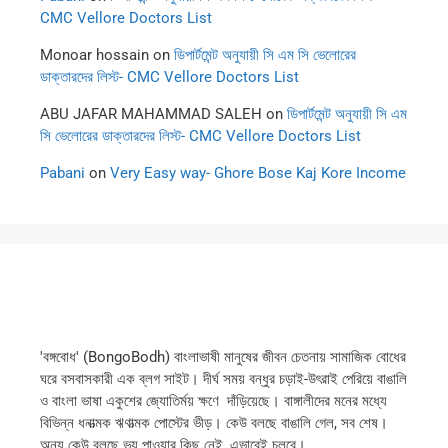
CMC Vellore Doctors List
Monoar hossain
on
ডিপার্টমেন্ট অনুযায়ী সি এম সি ভেলোরের
ডাক্তারদের লিস্ট- CMC Vellore Doctors List
ABU JAFAR MAHAMMAD SALEH
on
ডিপার্টমেন্ট অনুযায়ী সি এম
সি ভেলোরের ডাক্তারদের লিস্ট- CMC Vellore Doctors List
Pabani
on
Very Easy way- Ghore Bose Kaj Kore Income
'বঙ্গবোধ' (BongoBodh) বাংলাভাষী মানুষের জীবন চেতনায় সামাজিক বোধের
ঘরে বসবাসকারী এক ব্লগ সাইট। দীর্ঘ সময় বন্ধুর চড়াই-উৎরাই পেরিয়ে বাঙালি
ও বাংলা ভাষা একুশের জ্যোতির্ময় ক্ষণে দাঁড়িয়েছে। বাঙ্গালীদের মনের মধ্যে
বিভিন্ন ধনাত্মক ঋণাত্মক পোস্টের ভীড়। কেউ বলছে বাঙালি গেল, সব শেষ।
অন্য কেউ বলছে ভয় পাওয়ার কিছু নেই, এভাবেই চলবে।