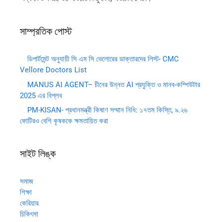
সাম্প্রতিক পোস্ট
ডিপার্টমেন্ট অনুযায়ী সি এম সি ভেলোরের ডাক্তারদের লিস্ট- CMC
Vellore Doctors List
MANUS AI AGENT– চীনের উন্নত AI প্রযুক্তি ও মানব-কম্পিউটার
2025 এর বিপ্লব
PM-KISAN- প্রধানমন্ত্রী কিষাণ সম্মান নিধি: ১৭তম কিস্তি, ৯.২৬
কোটিরও বেশি কৃষককে ক্ষমতায়িত করা
সাইট লিঙ্ক
সমাজ
শিক্ষা
কেরিয়ার
চিকিৎসা