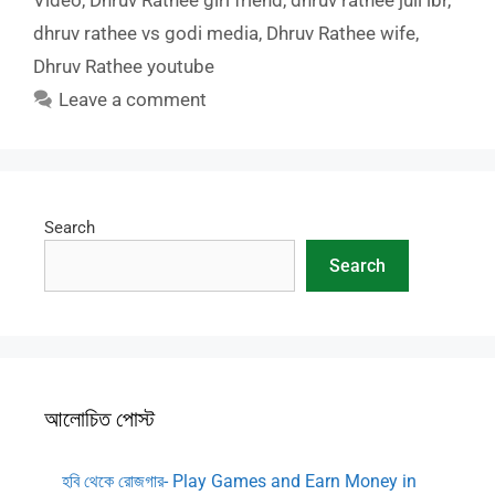
Video
,
Dhruv Rathee girl friend
,
dhruv rathee juli lbr
,
dhruv rathee vs godi media
,
Dhruv Rathee wife
,
Dhruv Rathee youtube
Leave a comment
Search
Search
আলোচিত পোস্ট
হবি থেকে রোজগার- Play Games and Earn Money in