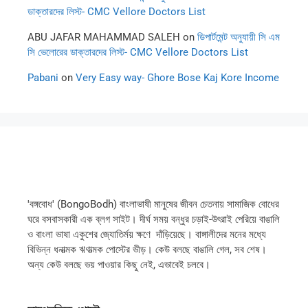
ডাক্তারদের লিস্ট- CMC Vellore Doctors List
ABU JAFAR MAHAMMAD SALEH
on
ডিপার্টমেন্ট অনুযায়ী সি এম
সি ভেলোরের ডাক্তারদের লিস্ট- CMC Vellore Doctors List
Pabani
on
Very Easy way- Ghore Bose Kaj Kore Income
'বঙ্গবোধ' (BongoBodh) বাংলাভাষী মানুষের জীবন চেতনায় সামাজিক বোধের
ঘরে বসবাসকারী এক ব্লগ সাইট। দীর্ঘ সময় বন্ধুর চড়াই-উৎরাই পেরিয়ে বাঙালি
ও বাংলা ভাষা একুশের জ্যোতির্ময় ক্ষণে দাঁড়িয়েছে। বাঙ্গালীদের মনের মধ্যে
বিভিন্ন ধনাত্মক ঋণাত্মক পোস্টের ভীড়। কেউ বলছে বাঙালি গেল, সব শেষ।
অন্য কেউ বলছে ভয় পাওয়ার কিছু নেই, এভাবেই চলবে।