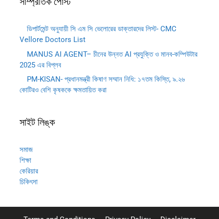
সাম্প্রতিক পোস্ট
ডিপার্টমেন্ট অনুযায়ী সি এম সি ভেলোরের ডাক্তারদের লিস্ট- CMC
Vellore Doctors List
MANUS AI AGENT– চীনের উন্নত AI প্রযুক্তি ও মানব-কম্পিউটার
2025 এর বিপ্লব
PM-KISAN- প্রধানমন্ত্রী কিষাণ সম্মান নিধি: ১৭তম কিস্তি, ৯.২৬
কোটিরও বেশি কৃষককে ক্ষমতায়িত করা
সাইট লিঙ্ক
সমাজ
শিক্ষা
কেরিয়ার
চিকিৎসা