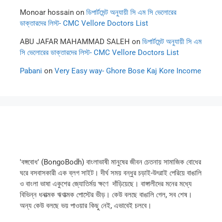
Monoar hossain
on
ডিপার্টমেন্ট অনুযায়ী সি এম সি ভেলোরের
ডাক্তারদের লিস্ট- CMC Vellore Doctors List
ABU JAFAR MAHAMMAD SALEH
on
ডিপার্টমেন্ট অনুযায়ী সি এম
সি ভেলোরের ডাক্তারদের লিস্ট- CMC Vellore Doctors List
Pabani
on
Very Easy way- Ghore Bose Kaj Kore Income
'বঙ্গবোধ' (BongoBodh) বাংলাভাষী মানুষের জীবন চেতনায় সামাজিক বোধের
ঘরে বসবাসকারী এক ব্লগ সাইট। দীর্ঘ সময় বন্ধুর চড়াই-উৎরাই পেরিয়ে বাঙালি
ও বাংলা ভাষা একুশের জ্যোতির্ময় ক্ষণে দাঁড়িয়েছে। বাঙ্গালীদের মনের মধ্যে
বিভিন্ন ধনাত্মক ঋণাত্মক পোস্টের ভীড়। কেউ বলছে বাঙালি গেল, সব শেষ।
অন্য কেউ বলছে ভয় পাওয়ার কিছু নেই, এভাবেই চলবে।