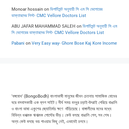
Monoar hossain
on
ডিপার্টমেন্ট অনুযায়ী সি এম সি ভেলোরের
ডাক্তারদের লিস্ট- CMC Vellore Doctors List
ABU JAFAR MAHAMMAD SALEH
on
ডিপার্টমেন্ট অনুযায়ী সি এম
সি ভেলোরের ডাক্তারদের লিস্ট- CMC Vellore Doctors List
Pabani
on
Very Easy way- Ghore Bose Kaj Kore Income
'বঙ্গবোধ' (BongoBodh) বাংলাভাষী মানুষের জীবন চেতনায় সামাজিক বোধের
ঘরে বসবাসকারী এক ব্লগ সাইট। দীর্ঘ সময় বন্ধুর চড়াই-উৎরাই পেরিয়ে বাঙালি
ও বাংলা ভাষা একুশের জ্যোতির্ময় ক্ষণে দাঁড়িয়েছে। বাঙ্গালীদের মনের মধ্যে
বিভিন্ন ধনাত্মক ঋণাত্মক পোস্টের ভীড়। কেউ বলছে বাঙালি গেল, সব শেষ।
অন্য কেউ বলছে ভয় পাওয়ার কিছু নেই, এভাবেই চলবে।