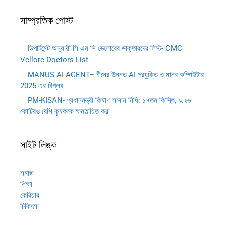
সাম্প্রতিক পোস্ট
ডিপার্টমেন্ট অনুযায়ী সি এম সি ভেলোরের ডাক্তারদের লিস্ট- CMC
Vellore Doctors List
MANUS AI AGENT– চীনের উন্নত AI প্রযুক্তি ও মানব-কম্পিউটার
2025 এর বিপ্লব
PM-KISAN- প্রধানমন্ত্রী কিষাণ সম্মান নিধি: ১৭তম কিস্তি, ৯.২৬
কোটিরও বেশি কৃষককে ক্ষমতায়িত করা
সাইট লিঙ্ক
সমাজ
শিক্ষা
কেরিয়ার
চিকিৎসা