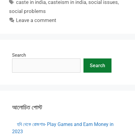
Tags
caste in india
,
casteism in india
,
social issues
,
social problems
Leave a comment
Search
Search
আলোচিত পোস্ট
হবি থেকে রোজগার- Play Games and Earn Money in
2023