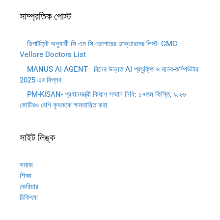
সাম্প্রতিক পোস্ট
ডিপার্টমেন্ট অনুযায়ী সি এম সি ভেলোরের ডাক্তারদের লিস্ট- CMC
Vellore Doctors List
MANUS AI AGENT– চীনের উন্নত AI প্রযুক্তি ও মানব-কম্পিউটার
2025 এর বিপ্লব
PM-KISAN- প্রধানমন্ত্রী কিষাণ সম্মান নিধি: ১৭তম কিস্তি, ৯.২৬
কোটিরও বেশি কৃষককে ক্ষমতায়িত করা
সাইট লিঙ্ক
সমাজ
শিক্ষা
কেরিয়ার
চিকিৎসা