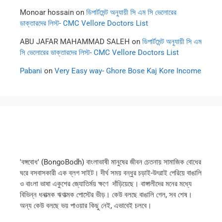
Monoar hossain
on
ডিপার্টমেন্ট অনুযায়ী সি এম সি ভেলোরের
ডাক্তারদের লিস্ট- CMC Vellore Doctors List
ABU JAFAR MAHAMMAD SALEH
on
ডিপার্টমেন্ট অনুযায়ী সি এম
সি ভেলোরের ডাক্তারদের লিস্ট- CMC Vellore Doctors List
Pabani
on
Very Easy way- Ghore Bose Kaj Kore Income
'বঙ্গবোধ' (BongoBodh) বাংলাভাষী মানুষের জীবন চেতনায় সামাজিক বোধের
ঘরে বসবাসকারী এক ব্লগ সাইট। দীর্ঘ সময় বন্ধুর চড়াই-উৎরাই পেরিয়ে বাঙালি
ও বাংলা ভাষা একুশের জ্যোতির্ময় ক্ষণে দাঁড়িয়েছে। বাঙ্গালীদের মনের মধ্যে
বিভিন্ন ধনাত্মক ঋণাত্মক পোস্টের ভীড়। কেউ বলছে বাঙালি গেল, সব শেষ।
অন্য কেউ বলছে ভয় পাওয়ার কিছু নেই, এভাবেই চলবে।