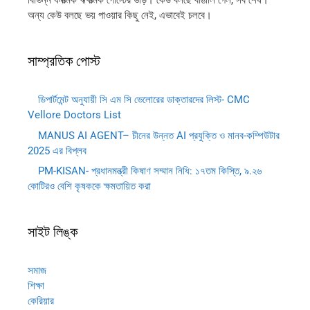
বিভিন্ন ধনাত্মক ঋণাত্মক পোস্টের ভীড়। কেউ বলছে বাঙালি গেল, সব শেষ।
অন্য কেউ বলছে ভয় পাওয়ার কিছু নেই, এভাবেই চলবে।
সাম্প্রতিক পোস্ট
ডিপার্টমেন্ট অনুযায়ী সি এম সি ভেলোরের ডাক্তারদের লিস্ট- CMC
Vellore Doctors List
MANUS AI AGENT– চীনের উন্নত AI প্রযুক্তি ও মানব-কম্পিউটার
2025 এর বিপ্লব
PM-KISAN- প্রধানমন্ত্রী কিষাণ সম্মান নিধি: ১৭তম কিস্তি, ৯.২৬
কোটিরও বেশি কৃষককে ক্ষমতায়িত করা
সাইট লিঙ্ক
সমাজ
শিক্ষা
কেরিয়ার