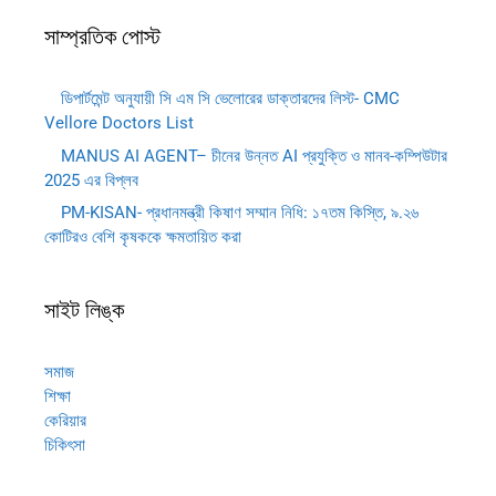
সাম্প্রতিক পোস্ট
ডিপার্টমেন্ট অনুযায়ী সি এম সি ভেলোরের ডাক্তারদের লিস্ট- CMC
Vellore Doctors List
MANUS AI AGENT– চীনের উন্নত AI প্রযুক্তি ও মানব-কম্পিউটার
2025 এর বিপ্লব
PM-KISAN- প্রধানমন্ত্রী কিষাণ সম্মান নিধি: ১৭তম কিস্তি, ৯.২৬
কোটিরও বেশি কৃষককে ক্ষমতায়িত করা
সাইট লিঙ্ক
সমাজ
শিক্ষা
কেরিয়ার
চিকিৎসা