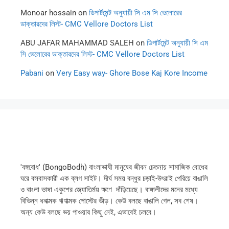
Monoar hossain
on
ডিপার্টমেন্ট অনুযায়ী সি এম সি ভেলোরের
ডাক্তারদের লিস্ট- CMC Vellore Doctors List
ABU JAFAR MAHAMMAD SALEH
on
ডিপার্টমেন্ট অনুযায়ী সি এম
সি ভেলোরের ডাক্তারদের লিস্ট- CMC Vellore Doctors List
Pabani
on
Very Easy way- Ghore Bose Kaj Kore Income
'বঙ্গবোধ' (BongoBodh) বাংলাভাষী মানুষের জীবন চেতনায় সামাজিক বোধের
ঘরে বসবাসকারী এক ব্লগ সাইট। দীর্ঘ সময় বন্ধুর চড়াই-উৎরাই পেরিয়ে বাঙালি
ও বাংলা ভাষা একুশের জ্যোতির্ময় ক্ষণে দাঁড়িয়েছে। বাঙ্গালীদের মনের মধ্যে
বিভিন্ন ধনাত্মক ঋণাত্মক পোস্টের ভীড়। কেউ বলছে বাঙালি গেল, সব শেষ।
অন্য কেউ বলছে ভয় পাওয়ার কিছু নেই, এভাবেই চলবে।