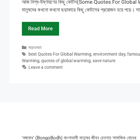
আজ বিশ্ব-উষ্ণায়ণের কিছু কোটস(Some Quotes For Global Warm
মানুষদের কখনো কখনো ছড়াকারে কিছু কোটসের প্রয়োজন হয়ে পড়ে। স
Read More
Categories
সচেতনতা
Tags
best Quotes For Global Warming
,
environment day
,
famou
Warming
,
quotes of global warming
,
save nature
Leave a comment
'বঙ্গবোধ' (BongoBodh) বাংলাভাষী মানুষের জীবন চেতনায় সামাজিক বোধের