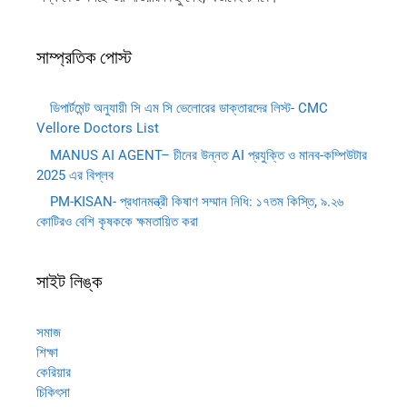
সাম্প্রতিক পোস্ট
ডিপার্টমেন্ট অনুযায়ী সি এম সি ভেলোরের ডাক্তারদের লিস্ট- CMC
Vellore Doctors List
MANUS AI AGENT– চীনের উন্নত AI প্রযুক্তি ও মানব-কম্পিউটার
2025 এর বিপ্লব
PM-KISAN- প্রধানমন্ত্রী কিষাণ সম্মান নিধি: ১৭তম কিস্তি, ৯.২৬
কোটিরও বেশি কৃষককে ক্ষমতায়িত করা
সাইট লিঙ্ক
সমাজ
শিক্ষা
কেরিয়ার
চিকিৎসা