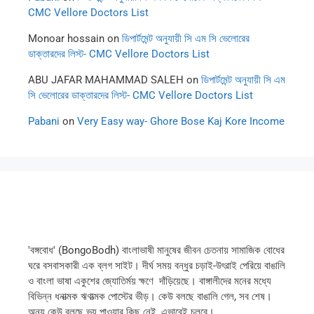
CMC Vellore Doctors List
Monoar hossain
on
ডিপার্টমেন্ট অনুযায়ী সি এম সি ভেলোরের
ডাক্তারদের লিস্ট- CMC Vellore Doctors List
ABU JAFAR MAHAMMAD SALEH
on
ডিপার্টমেন্ট অনুযায়ী সি এম
সি ভেলোরের ডাক্তারদের লিস্ট- CMC Vellore Doctors List
Pabani
on
Very Easy way- Ghore Bose Kaj Kore Income
'বঙ্গবোধ' (BongoBodh) বাংলাভাষী মানুষের জীবন চেতনায় সামাজিক বোধের
ঘরে বসবাসকারী এক ব্লগ সাইট। দীর্ঘ সময় বন্ধুর চড়াই-উৎরাই পেরিয়ে বাঙালি
ও বাংলা ভাষা একুশের জ্যোতির্ময় ক্ষণে দাঁড়িয়েছে। বাঙ্গালীদের মনের মধ্যে
বিভিন্ন ধনাত্মক ঋণাত্মক পোস্টের ভীড়। কেউ বলছে বাঙালি গেল, সব শেষ।
অন্য কেউ বলছে ভয় পাওয়ার কিছু নেই, এভাবেই চলবে।