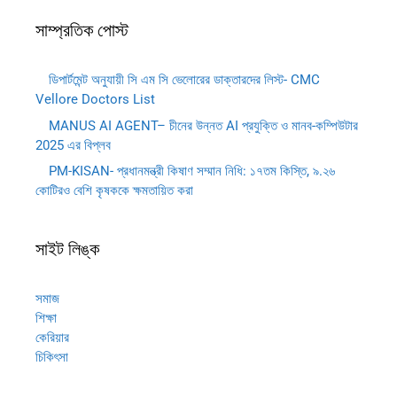
সাম্প্রতিক পোস্ট
ডিপার্টমেন্ট অনুযায়ী সি এম সি ভেলোরের ডাক্তারদের লিস্ট- CMC
Vellore Doctors List
MANUS AI AGENT– চীনের উন্নত AI প্রযুক্তি ও মানব-কম্পিউটার
2025 এর বিপ্লব
PM-KISAN- প্রধানমন্ত্রী কিষাণ সম্মান নিধি: ১৭তম কিস্তি, ৯.২৬
কোটিরও বেশি কৃষককে ক্ষমতায়িত করা
সাইট লিঙ্ক
সমাজ
শিক্ষা
কেরিয়ার
চিকিৎসা