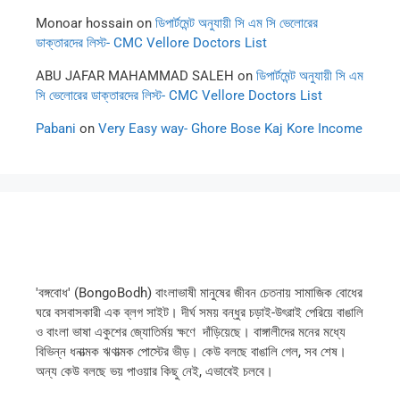
Monoar hossain
on
ডিপার্টমেন্ট অনুযায়ী সি এম সি ভেলোরের
ডাক্তারদের লিস্ট- CMC Vellore Doctors List
ABU JAFAR MAHAMMAD SALEH
on
ডিপার্টমেন্ট অনুযায়ী সি এম
সি ভেলোরের ডাক্তারদের লিস্ট- CMC Vellore Doctors List
Pabani
on
Very Easy way- Ghore Bose Kaj Kore Income
'বঙ্গবোধ' (BongoBodh) বাংলাভাষী মানুষের জীবন চেতনায় সামাজিক বোধের
ঘরে বসবাসকারী এক ব্লগ সাইট। দীর্ঘ সময় বন্ধুর চড়াই-উৎরাই পেরিয়ে বাঙালি
ও বাংলা ভাষা একুশের জ্যোতির্ময় ক্ষণে দাঁড়িয়েছে। বাঙ্গালীদের মনের মধ্যে
বিভিন্ন ধনাত্মক ঋণাত্মক পোস্টের ভীড়। কেউ বলছে বাঙালি গেল, সব শেষ।
অন্য কেউ বলছে ভয় পাওয়ার কিছু নেই, এভাবেই চলবে।