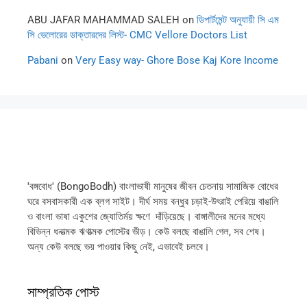
ABU JAFAR MAHAMMAD SALEH
on
ডিপার্টমেন্ট অনুযায়ী সি এম
সি ভেলোরের ডাক্তারদের লিস্ট- CMC Vellore Doctors List
Pabani
on
Very Easy way- Ghore Bose Kaj Kore Income
'বঙ্গবোধ' (BongoBodh) বাংলাভাষী মানুষের জীবন চেতনায় সামাজিক বোধের
ঘরে বসবাসকারী এক ব্লগ সাইট। দীর্ঘ সময় বন্ধুর চড়াই-উৎরাই পেরিয়ে বাঙালি
ও বাংলা ভাষা একুশের জ্যোতির্ময় ক্ষণে দাঁড়িয়েছে। বাঙ্গালীদের মনের মধ্যে
বিভিন্ন ধনাত্মক ঋণাত্মক পোস্টের ভীড়। কেউ বলছে বাঙালি গেল, সব শেষ।
অন্য কেউ বলছে ভয় পাওয়ার কিছু নেই, এভাবেই চলবে।
সাম্প্রতিক পোস্ট