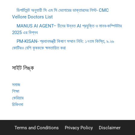
ডিপার্টমেন্ট অনুযায়ী সি এম সি ভেলোরের ডাক্তারদের লিস্ট- CMC
Vellore Doctors List
MANUS AI AGENT– চীনের উন্নত AI প্রযুক্তি ও মানব-কম্পিউটার
2025 এর বিপ্লব
PM-KISAN- প্রধানমন্ত্রী কিষাণ সম্মান নিধি: ১৭তম কিস্তি, ৯.২৬
কোটিরও বেশি কৃষককে ক্ষমতায়িত করা
সাইট লিঙ্ক
সমাজ
শিক্ষা
কেরিয়ার
চিকিৎসা
Terms and Conditions
Privacy Policy
Disclaimer