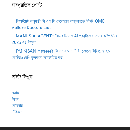
সাম্প্রতিক পোস্ট
ডিপার্টমেন্ট অনুযায়ী সি এম সি ভেলোরের ডাক্তারদের লিস্ট- CMC
Vellore Doctors List
MANUS AI AGENT– চীনের উন্নত AI প্রযুক্তি ও মানব-কম্পিউটার
2025 এর বিপ্লব
PM-KISAN- প্রধানমন্ত্রী কিষাণ সম্মান নিধি: ১৭তম কিস্তি, ৯.২৬
কোটিরও বেশি কৃষককে ক্ষমতায়িত করা
সাইট লিঙ্ক
সমাজ
শিক্ষা
কেরিয়ার
চিকিৎসা