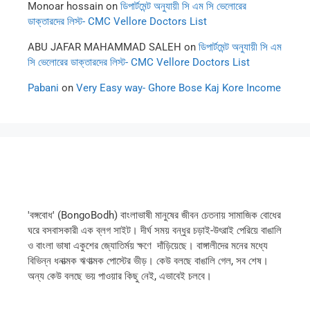
Monoar hossain
on
ডিপার্টমেন্ট অনুযায়ী সি এম সি ভেলোরের
ডাক্তারদের লিস্ট- CMC Vellore Doctors List
ABU JAFAR MAHAMMAD SALEH
on
ডিপার্টমেন্ট অনুযায়ী সি এম
সি ভেলোরের ডাক্তারদের লিস্ট- CMC Vellore Doctors List
Pabani
on
Very Easy way- Ghore Bose Kaj Kore Income
'বঙ্গবোধ' (BongoBodh) বাংলাভাষী মানুষের জীবন চেতনায় সামাজিক বোধের
ঘরে বসবাসকারী এক ব্লগ সাইট। দীর্ঘ সময় বন্ধুর চড়াই-উৎরাই পেরিয়ে বাঙালি
ও বাংলা ভাষা একুশের জ্যোতির্ময় ক্ষণে দাঁড়িয়েছে। বাঙ্গালীদের মনের মধ্যে
বিভিন্ন ধনাত্মক ঋণাত্মক পোস্টের ভীড়। কেউ বলছে বাঙালি গেল, সব শেষ।
অন্য কেউ বলছে ভয় পাওয়ার কিছু নেই, এভাবেই চলবে।