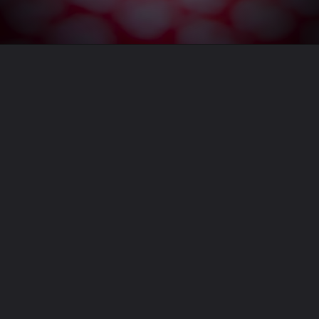
Opening
https://bongobodh.com/%e0%a6%aa%e0%a6%b0%e0%a6%bf%e0%a6%ac%e0%a6%be%e0%a6%b0-%e0%a6%95%e0%a6%bf-%e0%a6%a7%e0%a6%b0%e0%a6%a8%e0%a7%87%e0%a6%b0-%e0%a6%b6%e0%a6%bf%e0%a6%95%e0%a7%8d%e0%a6%b7%e0%a6%be%e0%a6%ae%e0%a7%82/