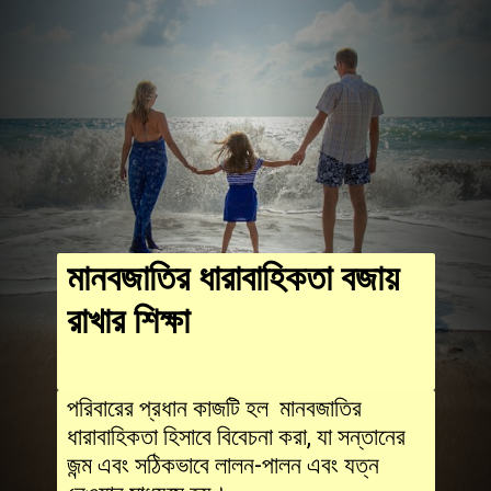
মানবজাতির ধারাবাহিকতা বজায়
রাখার শিক্ষা
পরিবারের প্রধান কাজটি হল মানবজাতির
ধারাবাহিকতা হিসাবে বিবেচনা করা, যা সন্তানের
জন্ম এবং সঠিকভাবে লালন-পালন এবং যত্ন